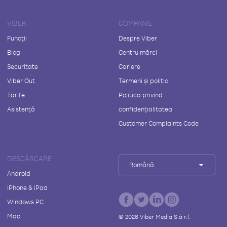
VIBER
COMPANIE
Funcții
Despre Viber
Blog
Centru mărci
Securitate
Cariere
Viber Out
Termeni și politici
Tarife
Politica privind
Asistență
confidențialitatea
Customer Complaints Code
DESCĂRCARE
Română
Android
iPhone & iPad
Windows PC
Mac
©
2026
Viber Media S.à r.l.