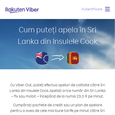
Autentificare
Togg
navig
Cum puteți apela în Sri
Lanka din Insulele Cook
Cu Viber Out, puteți efectua apeluri de calitate către Sri
Lanka din Insulele Cook.
Apelați orice număr din Sri Lanka
– fix sau mobil! – începând de la numai 23.0 ¢ pe minut.
Cumpărați pachete de credit sau un plan de apelare
pentru a avea de cele mai bune tarife pe minut către Sri