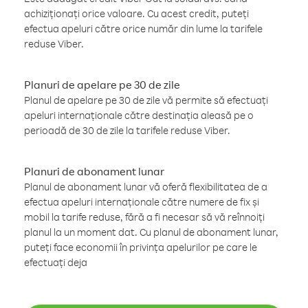
achiziționați orice valoare. Cu acest credit, puteți
efectua apeluri către orice număr din lume la tarifele
reduse Viber.
Planuri de apelare pe 30 de zile
Planul de apelare pe 30 de zile vă permite să efectuați
apeluri internaționale către destinația aleasă pe o
perioadă de 30 de zile la tarifele reduse Viber.
Planuri de abonament lunar
Planul de abonament lunar vă oferă flexibilitatea de a
efectua apeluri internaționale către numere de fix și
mobil la tarife reduse, fără a fi necesar să vă reînnoiți
planul la un moment dat. Cu planul de abonament lunar,
puteți face economii în privința apelurilor pe care le
efectuați deja