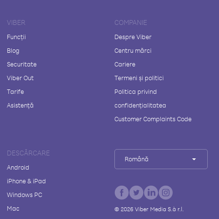
VIBER
COMPANIE
Funcții
Despre Viber
Blog
Centru mărci
Securitate
Cariere
Viber Out
Termeni și politici
Tarife
Politica privind
Asistență
confidențialitatea
Customer Complaints Code
DESCĂRCARE
Română
Android
iPhone & iPad
Windows PC
Mac
©
2026
Viber Media S.à r.l.