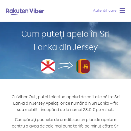
Autentificare
Togg
navig
Cum puteți apela în Sri
Lanka din Jersey
Cu Viber Out, puteți efectua apeluri de calitate către Sri
Lanka din Jersey.
Apelați orice număr din Sri Lanka – fix
sau mobil! – începând de la numai 23.0 ¢ pe minut.
Cumpărați pachete de credit sau un plan de apelare
pentru a avea de cele mai bune tarife pe minut către Sri