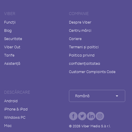
VIBER
COMPANIE
Funcții
Despre Viber
Blog
Centru mărci
Securitate
Cariere
Viber Out
Termeni și politici
Tarife
Politica privind
Asistență
confidențialitatea
Customer Complaints Code
DESCĂRCARE
Română
Android
iPhone & iPad
Windows PC
Mac
©
2026
Viber Media S.à r.l.