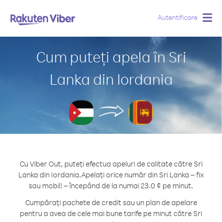
Autentificare
Togg
navig
Cum puteți apela în Sri
Lanka din Iordania
Cu Viber Out, puteți efectua apeluri de calitate către Sri
Lanka din Iordania.
Apelați orice număr din Sri Lanka – fix
sau mobil! – începând de la numai 23.0 ¢ pe minut.
Cumpărați pachete de credit sau un plan de apelare
pentru a avea de cele mai bune tarife pe minut către Sri