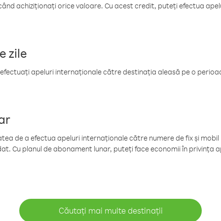
când achiziționați orice valoare. Cu acest credit, puteți efectua ape
e zile
efectuați apeluri internaționale către destinația aleasă pe o perioadă
ar
tea de a efectua apeluri internaționale către numere de fix și mobil la
at. Cu planul de abonament lunar, puteți face economii în privința ap
Căutați mai multe destinații