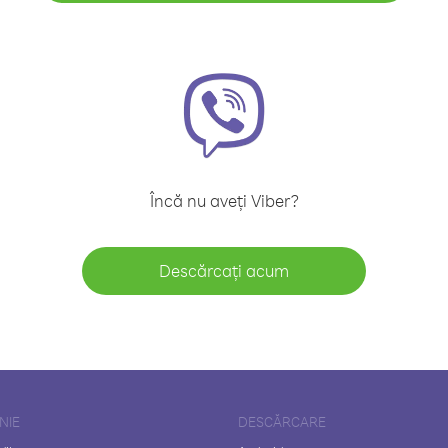
Încă nu aveți Viber?
Descărcați acum
NIE
DESCĂRCARE