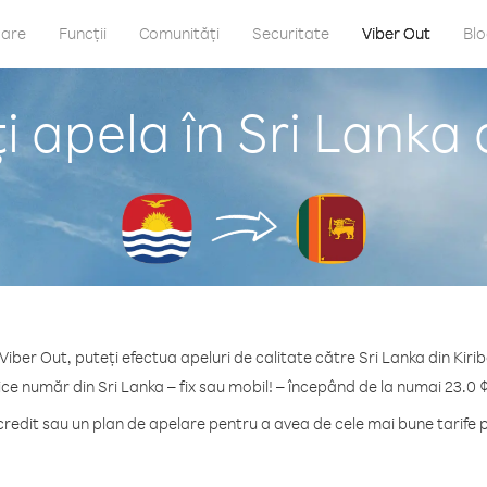
care
Funcții
Comunități
Securitate
Viber Out
Bl
 apela în Sri Lanka d
Viber Out, puteți efectua apeluri de calitate către Sri Lanka din Kirib
ice număr din Sri Lanka – fix sau mobil! – începând de la numai 23.0 
edit sau un plan de apelare pentru a avea de cele mai bune tarife p