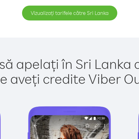
Vizualizați tarifele către Sri Lanka
să apelați în Sri Lanka 
e aveți credite Viber Out