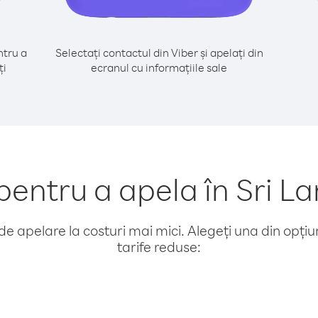
tru a
Selectați contactul din Viber și apelați din
ți
ecranul cu informațiile sale
ntru a apela în Sri Lan
e apelare la costuri mai mici. Alegeți una din opțiuni
tarife reduse: