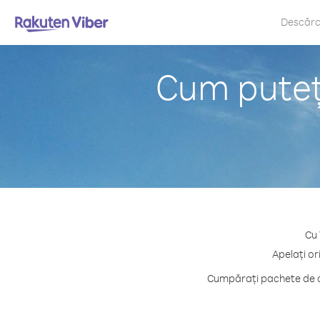
Descăr
Cum puteți
Cu 
Apelați or
Cumpărați pachete de cr