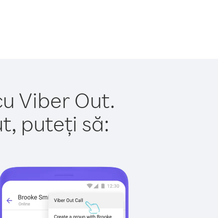
cu Viber Out.
, puteți să: