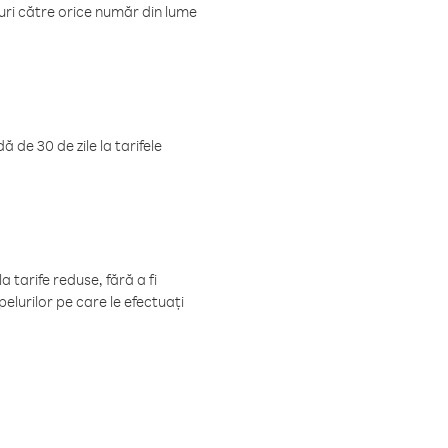
luri către orice număr din lume
 de 30 de zile la tarifele
 tarife reduse, fără a fi
elurilor pe care le efectuați