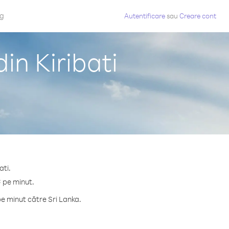
og
Autentificare
sau
Creare cont
in Kiribati
ati.
¢ pe minut.
e minut către Sri Lanka.