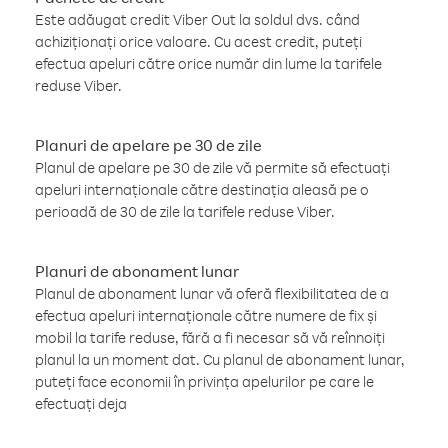
Este adăugat credit Viber Out la soldul dvs. când
achiziționați orice valoare. Cu acest credit, puteți
efectua apeluri către orice număr din lume la tarifele
reduse Viber.
Planuri de apelare pe 30 de zile
Planul de apelare pe 30 de zile vă permite să efectuați
apeluri internaționale către destinația aleasă pe o
perioadă de 30 de zile la tarifele reduse Viber.
Planuri de abonament lunar
Planul de abonament lunar vă oferă flexibilitatea de a
efectua apeluri internaționale către numere de fix și
mobil la tarife reduse, fără a fi necesar să vă reînnoiți
planul la un moment dat. Cu planul de abonament lunar,
puteți face economii în privința apelurilor pe care le
efectuați deja