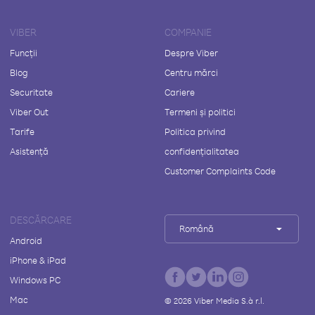
VIBER
COMPANIE
Funcții
Despre Viber
Blog
Centru mărci
Securitate
Cariere
Viber Out
Termeni și politici
Tarife
Politica privind
Asistență
confidențialitatea
Customer Complaints Code
DESCĂRCARE
Română
Android
iPhone & iPad
Windows PC
Mac
©
2026
Viber Media S.à r.l.