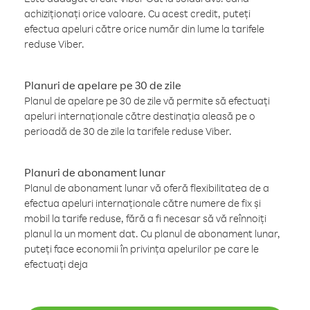
achiziționați orice valoare. Cu acest credit, puteți
efectua apeluri către orice număr din lume la tarifele
reduse Viber.
Planuri de apelare pe 30 de zile
Planul de apelare pe 30 de zile vă permite să efectuați
apeluri internaționale către destinația aleasă pe o
perioadă de 30 de zile la tarifele reduse Viber.
Planuri de abonament lunar
Planul de abonament lunar vă oferă flexibilitatea de a
efectua apeluri internaționale către numere de fix și
mobil la tarife reduse, fără a fi necesar să vă reînnoiți
planul la un moment dat. Cu planul de abonament lunar,
puteți face economii în privința apelurilor pe care le
efectuați deja