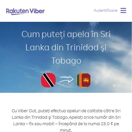
Autentificare
Togg
navig
Cum puteți apela în Sri
Lanka din Trinidad şi
Tobago
Cu Viber Out, puteți efectua apeluri de calitate către Sri
Lanka din Trinidad şi Tobago.
Apelați orice număr din Sri
Lanka – fix sau mobil! – începând de la numai 23.0 ¢ pe
minut.