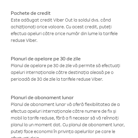
Pachete de credit
Este adăugat credit Viber Out la soldul dvs. când
achiziționați orice valoare. Cu acest credit, puteți
efectua apeluri către orice număr din lume la tarifele
reduse Viber.
Planuri de apelare pe 30 de zile
Planul de apelare pe 30 de zile vă permite să efectuați
apeluri internaționale către destinația aleasă pe o
perioadă de 30 de zile la tarifele reduse Viber.
Planuri de abonament lunar
Planul de abonament lunar vă oferă flexibilitatea de a
efectua apeluri internaționale către numere de fix și
mobil la tarife reduse, fără a fi necesar să vă reînnoiți
planul la un moment dat. Cu planul de abonament lunar,
puteți face economii în privința apelurilor pe care le