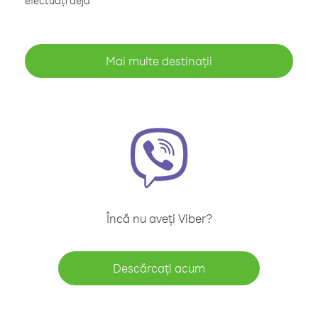
efectuați deja
Mai multe destinații
Încă nu aveți Viber?
Descărcați acum