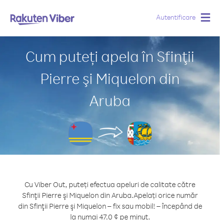
Autentificare
Togg
navig
Cum puteți apela în Sfinţii
Pierre şi Miquelon din
Aruba
Cu Viber Out, puteți efectua apeluri de calitate către
Sfinţii Pierre şi Miquelon din Aruba.
Apelați orice număr
din Sfinţii Pierre şi Miquelon – fix sau mobil! – începând de
la numai 47.0 ¢ pe minut.