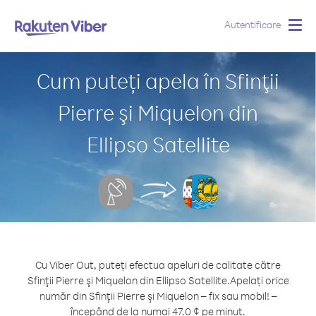
Autentificare
Togg
navig
Cum puteți apela în Sfinţii
Pierre şi Miquelon din
Ellipso Satellite
Cu Viber Out, puteți efectua apeluri de calitate către
Sfinţii Pierre şi Miquelon din Ellipso Satellite.
Apelați orice
număr din Sfinţii Pierre şi Miquelon – fix sau mobil! –
începând de la numai 47.0 ¢ pe minut.