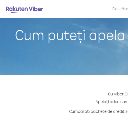
Descăr
Cum puteți apela î
Cu Viber Ou
Apelați orice numă
Cumpărați pachete de credit sau