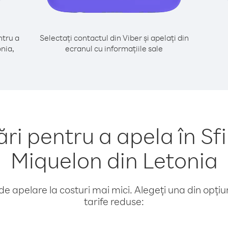
tru a
Selectați contactul din Viber și apelați din
onia,
ecranul cu informațiile sale
 pentru a apela în Sfinţ
Miquelon din Letonia
e apelare la costuri mai mici. Alegeți una din opțiuni
tarife reduse: