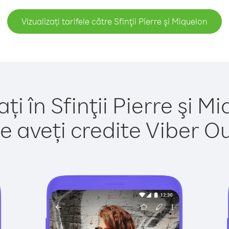
Vizualizați tarifele către Sfinţii Pierre şi Miquelon
ți în Sfinţii Pierre şi M
e aveți credite Viber Out