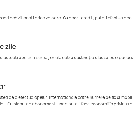
când achiziționați orice valoare. Cu acest credit, puteți efectua ape
e zile
efectuați apeluri internaționale către destinația aleasă pe o perioadă
ar
tea de a efectua apeluri internaționale către numere de fix și mobil la
at. Cu planul de abonament lunar, puteți face economii în privința ap