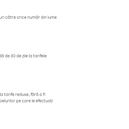
luri către orice număr din lume
 de 30 de zile la tarifele
 tarife reduse, fără a fi
elurilor pe care le efectuați