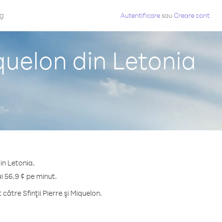
og
Autentificare
sau
Creare cont
iquelon din Letonia
din Letonia.
ai 56.9 ¢ pe minut.
ătre Sfinţii Pierre şi Miquelon.