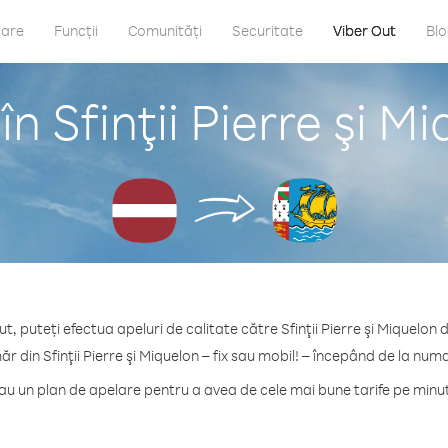
care
Funcții
Comunități
Securitate
Viber Out
Bl
n Sfinţii Pierre şi M
t, puteți efectua apeluri de calitate către Sfinţii Pierre şi Miquelon 
r din Sfinţii Pierre şi Miquelon – fix sau mobil! – începând de la num
 un plan de apelare pentru a avea de cele mai bune tarife pe minut c