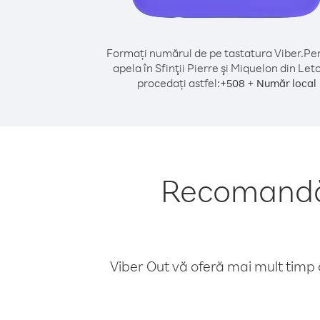
Formați numărul de pe tastatura Viber.
Pen
apela în Sfinţii Pierre şi Miquelon din Let
procedați astfel:
+
+
508
Număr local
Recomandări
Viber Out vă oferă mai mult timp d