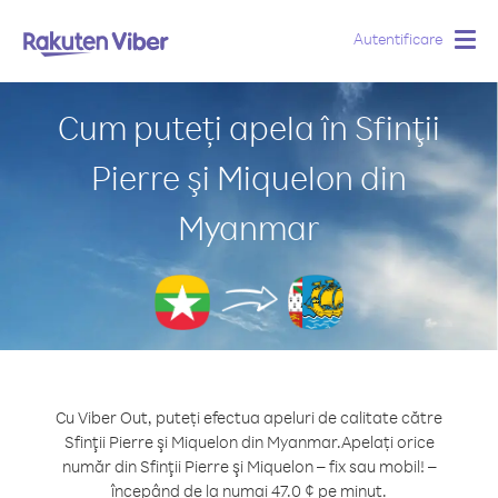
Autentificare
Togg
navig
Cum puteți apela în Sfinţii
Pierre şi Miquelon din
Myanmar
Cu Viber Out, puteți efectua apeluri de calitate către
Sfinţii Pierre şi Miquelon din Myanmar.
Apelați orice
număr din Sfinţii Pierre şi Miquelon – fix sau mobil! –
începând de la numai 47.0 ¢ pe minut.