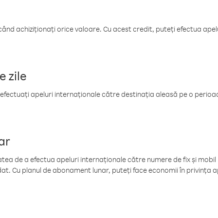
când achiziționați orice valoare. Cu acest credit, puteți efectua ape
e zile
efectuați apeluri internaționale către destinația aleasă pe o perioadă
ar
tea de a efectua apeluri internaționale către numere de fix și mobil la
at. Cu planul de abonament lunar, puteți face economii în privința ap