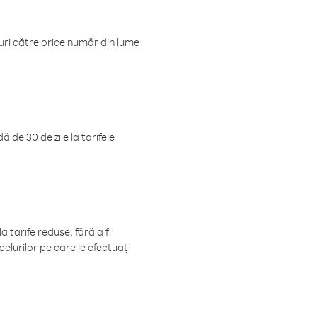
luri către orice număr din lume
 de 30 de zile la tarifele
 tarife reduse, fără a fi
elurilor pe care le efectuați