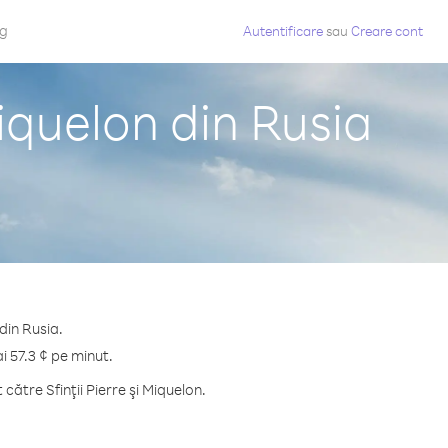
og
Autentificare
sau
Creare cont
Miquelon din Rusia
 din Rusia.
i 57.3 ¢ pe minut.
ătre Sfinţii Pierre şi Miquelon.