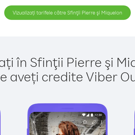
Vizualizați tarifele către Sfinţii Pierre şi Miquelon
ți în Sfinţii Pierre şi M
e aveți credite Viber Out