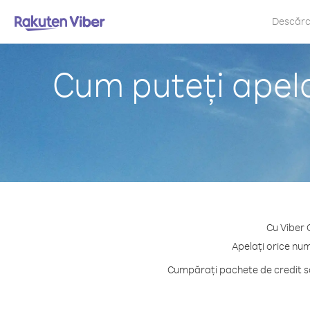
Descăr
Cum puteți apela 
Cu Viber O
Apelați orice num
Cumpărați pachete de credit sau