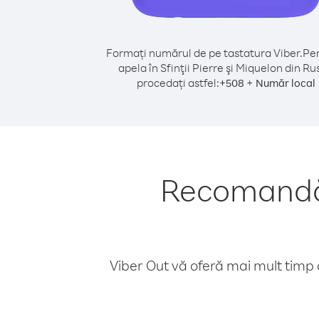
Formați numărul de pe tastatura Viber.
Pen
apela în Sfinţii Pierre şi Miquelon din Ru
procedați astfel:
+
+
508
Număr local
Recomandări
Viber Out vă oferă mai mult timp d