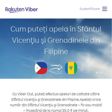
Autentificare
Togg
navig
Cum puteți apela în Sfântul
Vicenţiu şi Grenadinele din
Filipine
Cu Viber Out, puteți efectua apeluri de calitate către
Sfântul Vicenţiu şi Grenadinele din Filipine.
Apelați orice
număr din Sfântul Vicenţiu şi Grenadinele – fix sau mobil!
– începând de la numai 35.0 ¢ pe minut.