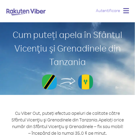
Autentificare
Togg
navig
Cum puteți apela în Sfântul
Vicenţiu şi Grenadinele din
Tanzania
Cu Viber Out, puteți efectua apeluri de calitate către
Sfântul Vicenţiu şi Grenadinele din Tanzania.
Apelați orice
număr din Sfântul Vicenţiu şi Grenadinele – fix sau mobil!
– începând de la numai 35.0 ¢ pe minut.