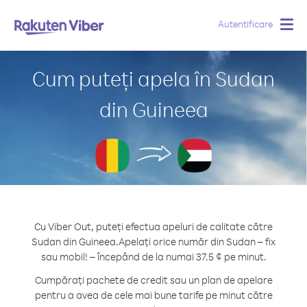
Autentificare
Togg
navig
Cum puteți apela în Sudan
din Guineea
Cu Viber Out, puteți efectua apeluri de calitate către
Sudan din Guineea.
Apelați orice număr din Sudan – fix
sau mobil! – începând de la numai 37.5 ¢ pe minut.
Cumpărați pachete de credit sau un plan de apelare
pentru a avea de cele mai bune tarife pe minut către