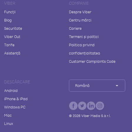
VIBER
COMPANIE
Funcții
Despre Viber
Blog
Centru mărci
Securitate
Cariere
Viber Out
Termeni și politici
Tarife
Politica privind
Asistență
confidențialitatea
Customer Complaints Code
DESCĂRCARE
Română
Android
iPhone & iPad
Windows PC
Mac
©
2026
Viber Media S.à r.l.
Linux