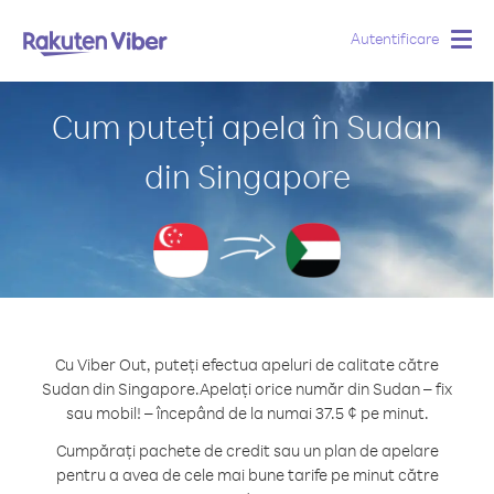
Autentificare
Togg
navig
Cum puteți apela în Sudan
din Singapore
Cu Viber Out, puteți efectua apeluri de calitate către
Sudan din Singapore.
Apelați orice număr din Sudan – fix
sau mobil! – începând de la numai 37.5 ¢ pe minut.
Cumpărați pachete de credit sau un plan de apelare
pentru a avea de cele mai bune tarife pe minut către