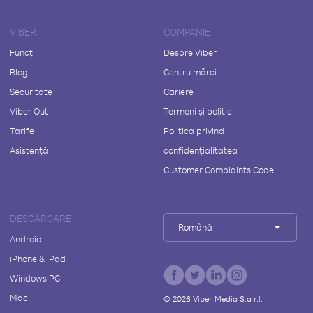
VIBER
COMPANIE
Funcții
Despre Viber
Blog
Centru mărci
Securitate
Cariere
Viber Out
Termeni și politici
Tarife
Politica privind
Asistență
confidențialitatea
Customer Complaints Code
DESCĂRCARE
Română
Android
iPhone & iPad
Windows PC
Mac
©
2026
Viber Media S.à r.l.