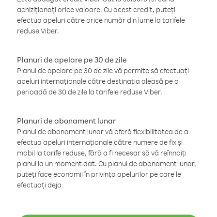
achiziționați orice valoare. Cu acest credit, puteți
efectua apeluri către orice număr din lume la tarifele
reduse Viber.
Planuri de apelare pe 30 de zile
Planul de apelare pe 30 de zile vă permite să efectuați
apeluri internaționale către destinația aleasă pe o
perioadă de 30 de zile la tarifele reduse Viber.
Planuri de abonament lunar
Planul de abonament lunar vă oferă flexibilitatea de a
efectua apeluri internaționale către numere de fix și
mobil la tarife reduse, fără a fi necesar să vă reînnoiți
planul la un moment dat. Cu planul de abonament lunar,
puteți face economii în privința apelurilor pe care le
efectuați deja