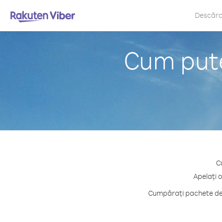
Descăr
Cum pute
C
Apelați 
Cumpărați pachete de c