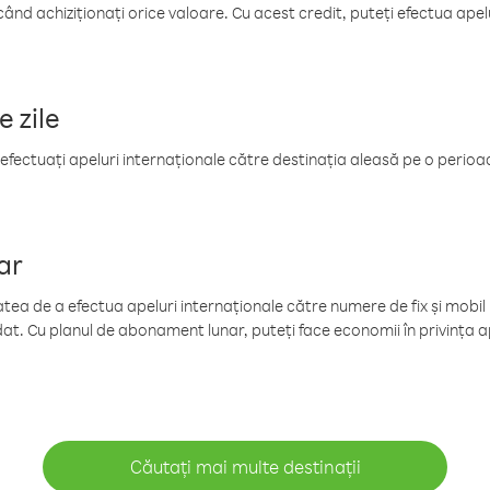
când achiziționați orice valoare. Cu acest credit, puteți efectua ape
e zile
efectuați apeluri internaționale către destinația aleasă pe o perioadă
ar
tea de a efectua apeluri internaționale către numere de fix și mobil la
at. Cu planul de abonament lunar, puteți face economii în privința ap
Căutați mai multe destinații