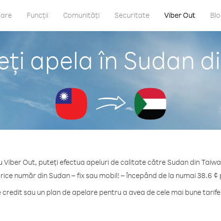
care
Funcții
Comunități
Securitate
Viber Out
Bl
ți apela în Sudan d
u Viber Out, puteți efectua apeluri de calitate către Sudan din Taiwa
orice număr din Sudan – fix sau mobil! – începând de la numai 38.6 ¢ 
redit sau un plan de apelare pentru a avea de cele mai bune tarif