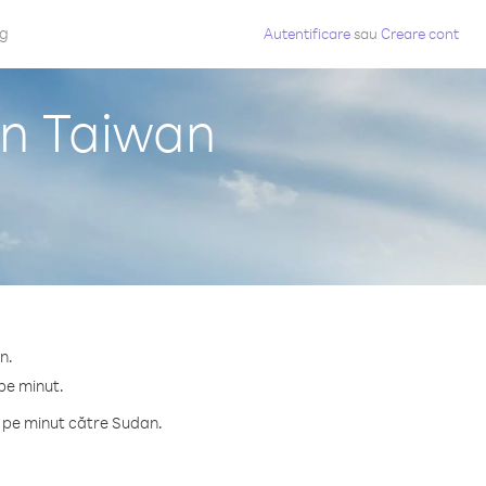
og
Autentificare
sau
Creare cont
in Taiwan
n.
pe minut.
e pe minut către Sudan.