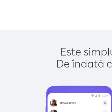
Este simpl
De îndată c