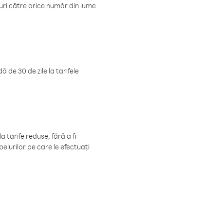
luri către orice număr din lume
 de 30 de zile la tarifele
 tarife reduse, fără a fi
elurilor pe care le efectuați