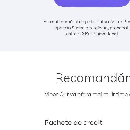
Formați numărul de pe tastatura Viber.
Pen
apela în Sudan din Taiwan, procedați
astfel:
+
+
249
Număr local
Recomandări 
Viber Out vă oferă mai mult timp d
Pachete de credit