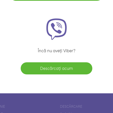
Încă nu aveți Viber?
Descărcați acum
NIE
DESCĂRCARE