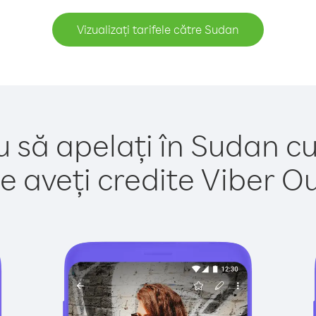
Vizualizați tarifele către Sudan
u să apelați în Sudan cu
e aveți credite Viber Out