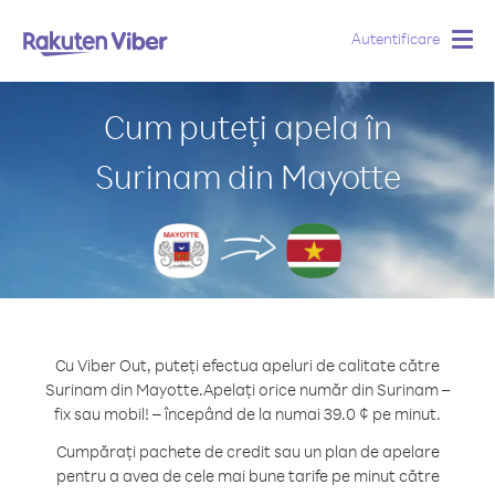
Autentificare
Togg
navig
Cum puteți apela în
Surinam din Mayotte
Cu Viber Out, puteți efectua apeluri de calitate către
Surinam din Mayotte.
Apelați orice număr din Surinam –
fix sau mobil! – începând de la numai 39.0 ¢ pe minut.
Cumpărați pachete de credit sau un plan de apelare
pentru a avea de cele mai bune tarife pe minut către