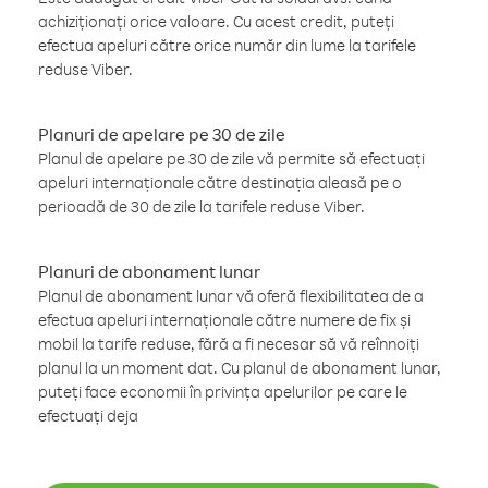
achiziționați orice valoare. Cu acest credit, puteți
efectua apeluri către orice număr din lume la tarifele
reduse Viber.
Planuri de apelare pe 30 de zile
Planul de apelare pe 30 de zile vă permite să efectuați
apeluri internaționale către destinația aleasă pe o
perioadă de 30 de zile la tarifele reduse Viber.
Planuri de abonament lunar
Planul de abonament lunar vă oferă flexibilitatea de a
efectua apeluri internaționale către numere de fix și
mobil la tarife reduse, fără a fi necesar să vă reînnoiți
planul la un moment dat. Cu planul de abonament lunar,
puteți face economii în privința apelurilor pe care le
efectuați deja