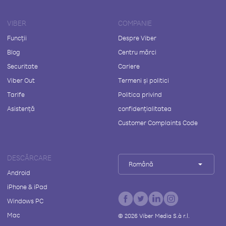
VIBER
COMPANIE
Funcții
Despre Viber
Blog
Centru mărci
Securitate
Cariere
Viber Out
Termeni și politici
Tarife
Politica privind
Asistență
confidențialitatea
Customer Complaints Code
DESCĂRCARE
Română
Android
iPhone & iPad
Windows PC
Mac
©
2026
Viber Media S.à r.l.