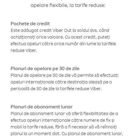
apelare flexibile, la tarife reduse:
Pachete de credit
Este adăugat credit Viber Out la soldul dvs. când
achiziționați orice valoare. Cu acest credit, puteți
efectua apeluri către orice număr din lume la tarifele
reduse Viber.
Planuri de apelare pe 30 de zile
Planul de apelare pe 30 de zile vă permite să efectuați
apeluri internaționale către destinația aleasă pe o
perioadă de 30 de zile la tarifele reduse Viber.
Planuri de abonament lunar
Planul de abonament lunar vă oferă flexibilitatea de a
efectua apeluri internaționale către numere de fix și
mobil la tarife reduse, fără a fi necesar să vă reînnoiți
planul la un moment dat. Cu planul de abonament lunar,