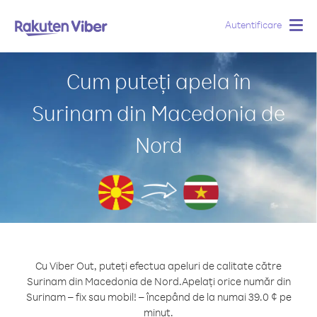
Autentificare
Togg
navig
Cum puteți apela în
Surinam din Macedonia de
Nord
Cu Viber Out, puteți efectua apeluri de calitate către
Surinam din Macedonia de Nord.
Apelați orice număr din
Surinam – fix sau mobil! – începând de la numai 39.0 ¢ pe
minut.