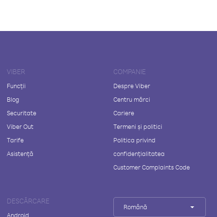
VIBER
COMPANIE
Funcții
Despre Viber
Blog
Centru mărci
Securitate
Cariere
Viber Out
Termeni și politici
Tarife
Politica privind
Asistență
confidențialitatea
Customer Complaints Code
DESCĂRCARE
Română
Android