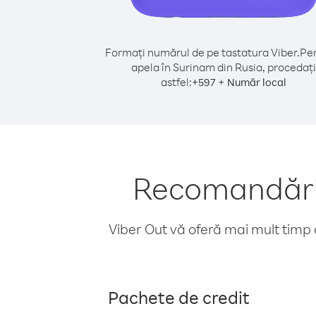
Formați numărul de pe tastatura Viber.
Pen
apela în Surinam din Rusia, procedați
astfel:
+
+
597
Număr local
Recomandări 
Viber Out vă oferă mai mult timp d
Pachete de credit