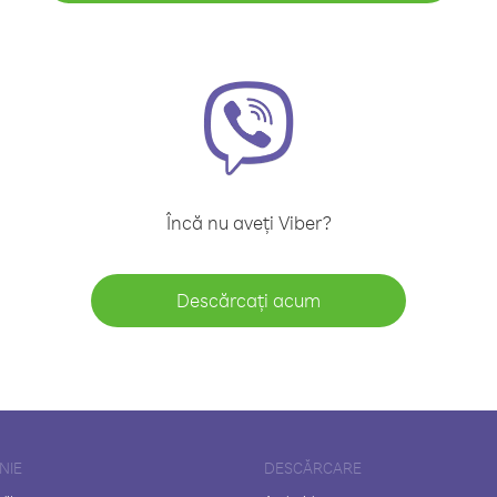
Încă nu aveți Viber?
Descărcați acum
NIE
DESCĂRCARE