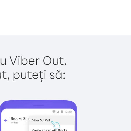
u Viber Out.
, puteți să: