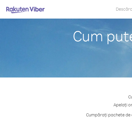
Descăr
Cum pute
Cu
Apelați o
Cumpărați pachete de c