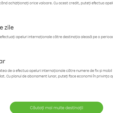
când achiziționați orice valoare. Cu acest credit, puteți efectua ape
e zile
efectuați apeluri internaționale către destinația aleasă pe o perioadă
ar
tea de a efectua apeluri internaționale către numere de fix și mobil la
at. Cu planul de abonament lunar, puteți face economii în privința ap
Căutați mai multe destinații