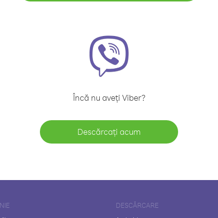
Încă nu aveți Viber?
Descărcați acum
NIE
DESCĂRCARE