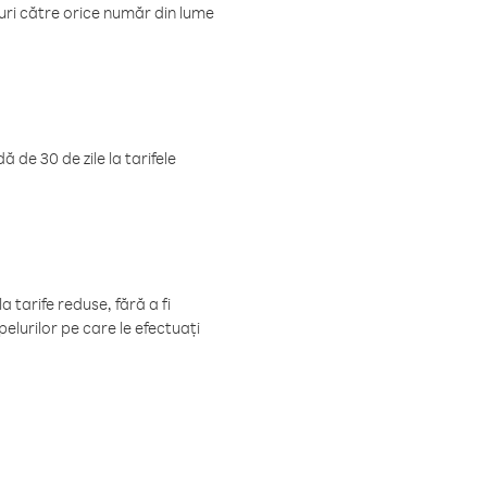
luri către orice număr din lume
 de 30 de zile la tarifele
 tarife reduse, fără a fi
elurilor pe care le efectuați