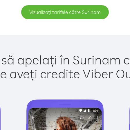
Vizualizați tarifele către Surinam
 să apelați în Surinam c
e aveți credite Viber Out