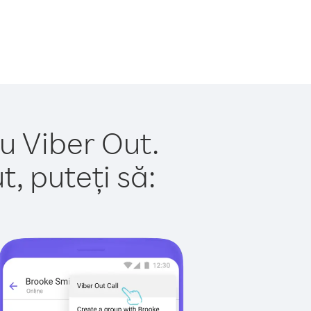
u Viber Out.
, puteți să: