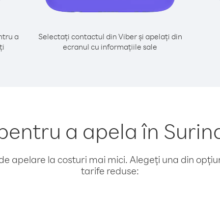
tru a
Selectați contactul din Viber și apelați din
ți
ecranul cu informațiile sale
entru a apela în Surin
e apelare la costuri mai mici. Alegeți una din opțiuni
tarife reduse: