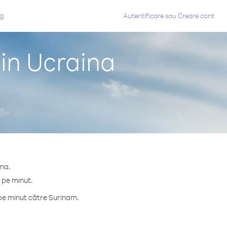
og
Autentificare
sau
Creare cont
in Ucraina
ina.
 pe minut.
pe minut către Surinam.