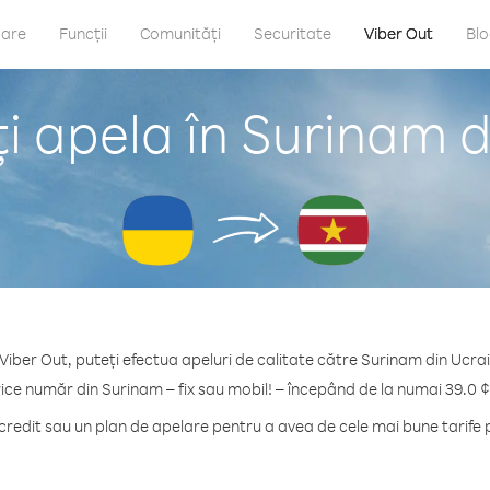
care
Funcții
Comunități
Securitate
Viber Out
Bl
i apela în Surinam d
Viber Out, puteți efectua apeluri de calitate către Surinam din Ucra
rice număr din Surinam – fix sau mobil! – începând de la numai 39.0 ¢
redit sau un plan de apelare pentru a avea de cele mai bune tarife 