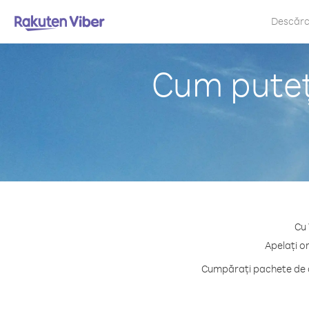
Descăr
Cum puteț
Cu 
Apelați o
Cumpărați pachete de c