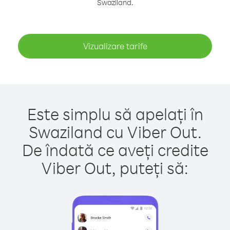
Swaziland.
Vizualizare tarife
Este simplu să apelați în
Swaziland cu Viber Out.
De îndată ce aveți credite
Viber Out, puteți să: