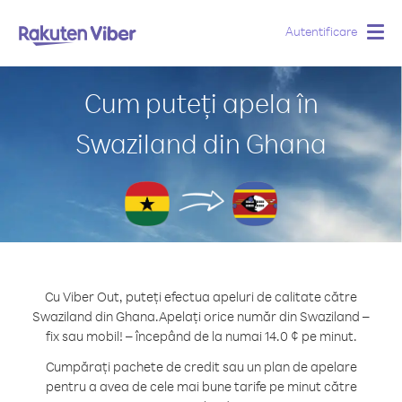
Autentificare
Togg
navig
Cum puteți apela în
Swaziland din Ghana
Cu Viber Out, puteți efectua apeluri de calitate către
Swaziland din Ghana.
Apelați orice număr din Swaziland –
fix sau mobil! – începând de la numai 14.0 ¢ pe minut.
Cumpărați pachete de credit sau un plan de apelare
pentru a avea de cele mai bune tarife pe minut către