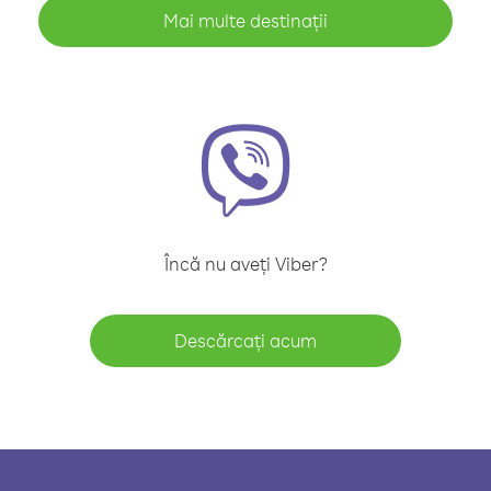
Mai multe destinații
Încă nu aveți Viber?
Descărcați acum