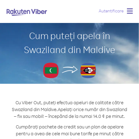
Autentificare
Togg
navig
Cum puteți apela în
Swaziland din Maldive
Cu Viber Out, puteți efectua apeluri de calitate către
Swaziland din Maldive.
Apelați orice număr din Swaziland
– fix sau mobil! – începând de la numai 14.0 ¢ pe minut.
Cumpărați pachete de credit sau un plan de apelare
pentru a avea de cele mai bune tarife pe minut către