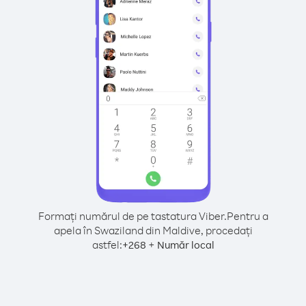
Formați numărul de pe tastatura Viber.
Pentru a
apela în Swaziland din Maldive, procedați
astfel:
+
+
268
Număr local