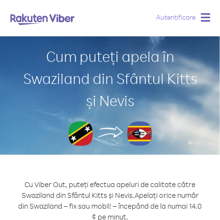
Autentificare
Togg
navig
Cum puteți apela în
Swaziland din Sfântul Kitts
și Nevis
Cu Viber Out, puteți efectua apeluri de calitate către
Swaziland din Sfântul Kitts și Nevis.
Apelați orice număr
din Swaziland – fix sau mobil! – începând de la numai 14.0
¢ pe minut.