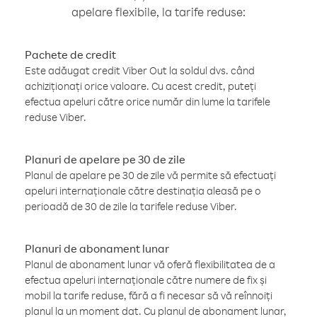
apelare flexibile, la tarife reduse:
Pachete de credit
Este adăugat credit Viber Out la soldul dvs. când
achiziționați orice valoare. Cu acest credit, puteți
efectua apeluri către orice număr din lume la tarifele
reduse Viber.
Planuri de apelare pe 30 de zile
Planul de apelare pe 30 de zile vă permite să efectuați
apeluri internaționale către destinația aleasă pe o
perioadă de 30 de zile la tarifele reduse Viber.
Planuri de abonament lunar
Planul de abonament lunar vă oferă flexibilitatea de a
efectua apeluri internaționale către numere de fix și
mobil la tarife reduse, fără a fi necesar să vă reînnoiți
planul la un moment dat. Cu planul de abonament lunar,