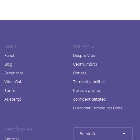
VIBER
COMPANIE
Funcții
Despre Viber
Blog
Centru mărci
Securitate
Cariere
Viber Out
Termeni și politici
Tarife
Politica privind
Asistență
confidențialitatea
Customer Complaints Code
DESCĂRCARE
Română
Android