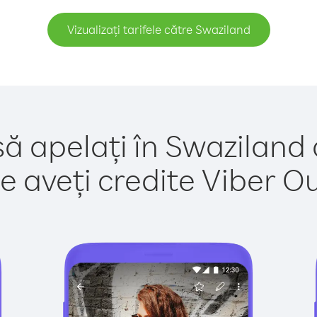
Vizualizați tarifele către Swaziland
să apelați în Swaziland 
e aveți credite Viber Out