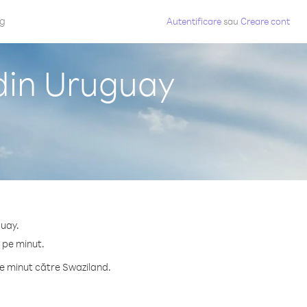
og
Autentificare
sau
Creare cont
din Uruguay
guay.
¢ pe minut.
e minut către Swaziland.