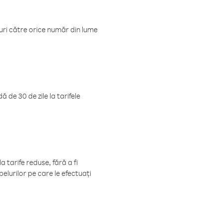
luri către orice număr din lume
 de 30 de zile la tarifele
 tarife reduse, fără a fi
elurilor pe care le efectuați