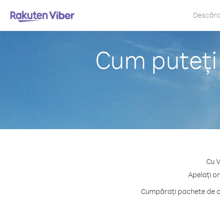
Descăr
Cum puteți
Cu V
Apelați or
Cumpărați pachete de cr