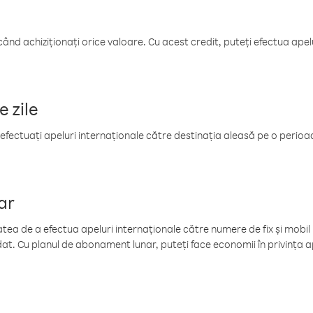
când achiziționați orice valoare. Cu acest credit, puteți efectua ape
e zile
efectuați apeluri internaționale către destinația aleasă pe o perioadă
ar
tea de a efectua apeluri internaționale către numere de fix și mobil la
at. Cu planul de abonament lunar, puteți face economii în privința ap