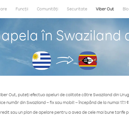
care
Funcții
Comunități
Securitate
Viber Out
Bl
 apela în Swaziland 
iber Out, puteți efectua apeluri de calitate către Swaziland din Uru
ice număr din Swaziland – fix sau mobil! – începând de la numai 17.1 
edit sau un plan de apelare pentru a avea de cele mai bune tarife p