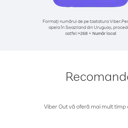
Formați numărul de pe tastatura Viber.
Pen
apela în Swaziland din Uruguay, proced
astfel:
+
+
268
Număr local
Recomandăr
Viber Out vă oferă mai mult timp d