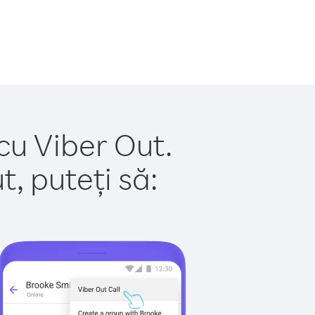
cu Viber Out.
, puteți să: