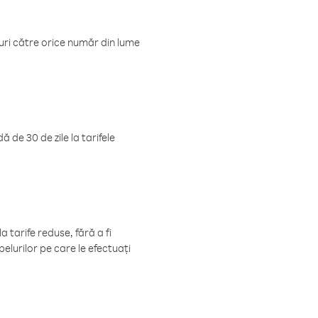
luri către orice număr din lume
 de 30 de zile la tarifele
 tarife reduse, fără a fi
elurilor pe care le efectuați