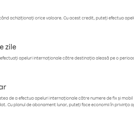
când achiziționați orice valoare. Cu acest credit, puteți efectua ape
e zile
efectuați apeluri internaționale către destinația aleasă pe o perioadă
ar
tea de a efectua apeluri internaționale către numere de fix și mobil la
at. Cu planul de abonament lunar, puteți face economii în privința ap