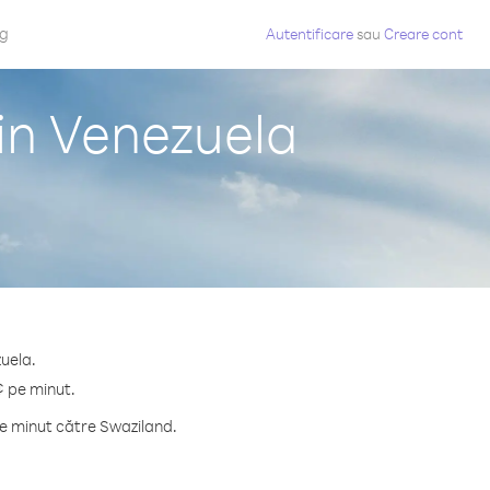
og
Autentificare
sau
Creare cont
in Venezuela
zuela.
¢ pe minut.
e minut către Swaziland.