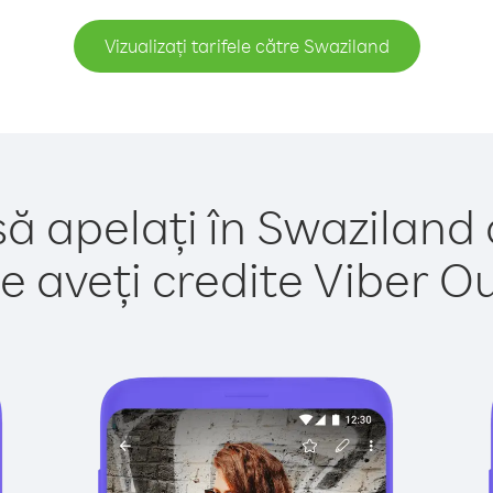
Vizualizați tarifele către Swaziland
să apelați în Swaziland 
e aveți credite Viber Out