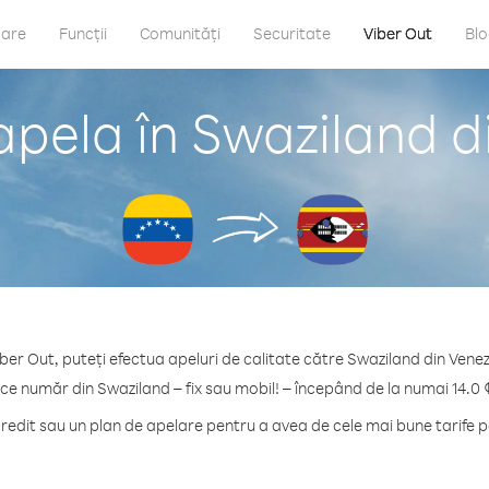
care
Funcții
Comunități
Securitate
Viber Out
Bl
apela în Swaziland d
ber Out, puteți efectua apeluri de calitate către Swaziland din Vene
ice număr din Swaziland – fix sau mobil! – începând de la numai 14.0 
edit sau un plan de apelare pentru a avea de cele mai bune tarife p