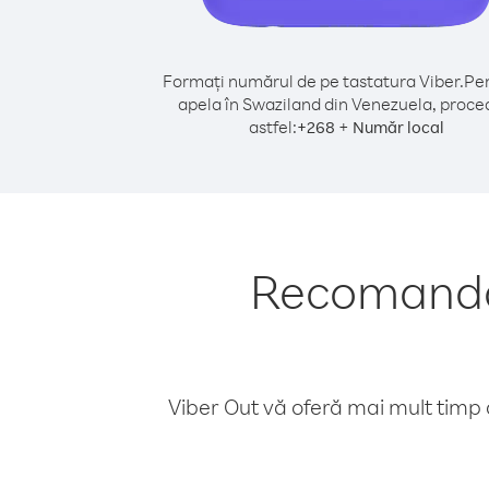
Formați numărul de pe tastatura Viber.
Pen
apela în Swaziland din Venezuela, proce
astfel:
+
+
268
Număr local
Recomandăr
Viber Out vă oferă mai mult timp d