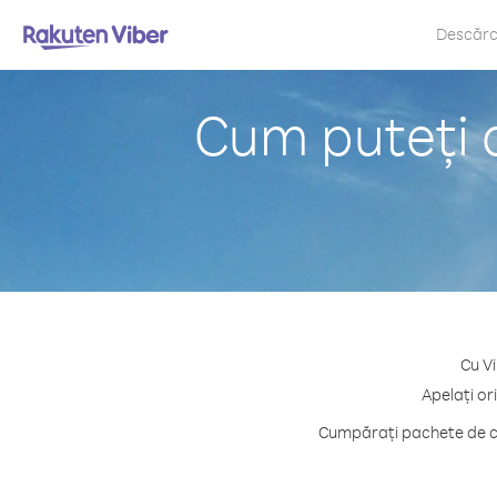
Descăr
Cum puteți 
Cu Vi
Apelați or
Cumpărați pachete de cr