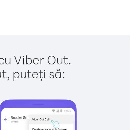
cu Viber Out.
, puteți să: