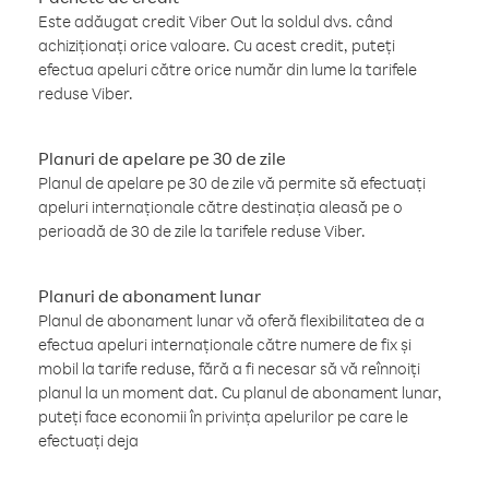
Este adăugat credit Viber Out la soldul dvs. când
achiziționați orice valoare. Cu acest credit, puteți
efectua apeluri către orice număr din lume la tarifele
reduse Viber.
Planuri de apelare pe 30 de zile
Planul de apelare pe 30 de zile vă permite să efectuați
apeluri internaționale către destinația aleasă pe o
perioadă de 30 de zile la tarifele reduse Viber.
Planuri de abonament lunar
Planul de abonament lunar vă oferă flexibilitatea de a
efectua apeluri internaționale către numere de fix și
mobil la tarife reduse, fără a fi necesar să vă reînnoiți
planul la un moment dat. Cu planul de abonament lunar,
puteți face economii în privința apelurilor pe care le
efectuați deja