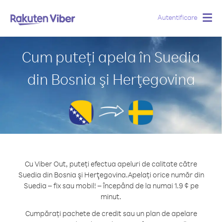
Autentificare
Togg
navig
Cum puteți apela în Suedia
din Bosnia şi Herţegovina
Cu Viber Out, puteți efectua apeluri de calitate către
Suedia din Bosnia şi Herţegovina.
Apelați orice număr din
Suedia – fix sau mobil! – începând de la numai 1.9 ¢ pe
minut.
Cumpărați pachete de credit sau un plan de apelare