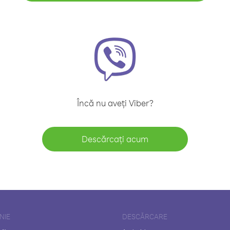
Încă nu aveți Viber?
Descărcați acum
NIE
DESCĂRCARE