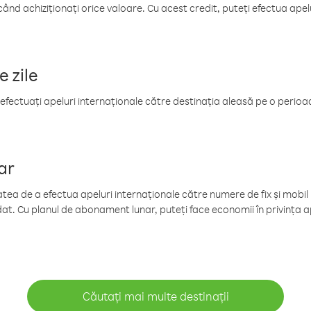
când achiziționați orice valoare. Cu acest credit, puteți efectua ape
e zile
efectuați apeluri internaționale către destinația aleasă pe o perioadă
ar
tea de a efectua apeluri internaționale către numere de fix și mobil la
at. Cu planul de abonament lunar, puteți face economii în privința ap
Căutați mai multe destinații