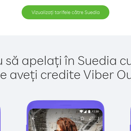
Vizualizați tarifele către Suedia
 să apelați în Suedia c
e aveți credite Viber Out