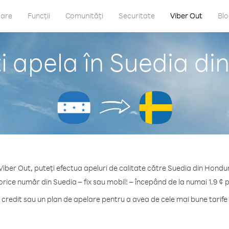
care
Funcții
Comunități
Securitate
Viber Out
Bl
i apela în Suedia di
Viber Out, puteți efectua apeluri de calitate către Suedia din Hondu
orice număr din Suedia – fix sau mobil! – începând de la numai 1.9 ¢ 
redit sau un plan de apelare pentru a avea de cele mai bune tarife