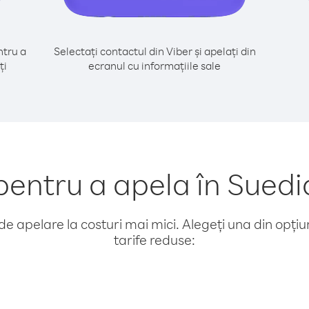
tru a
Selectați contactul din Viber și apelați din
ți
ecranul cu informațiile sale
entru a apela în Suedi
e apelare la costuri mai mici. Alegeți una din opțiuni
tarife reduse: