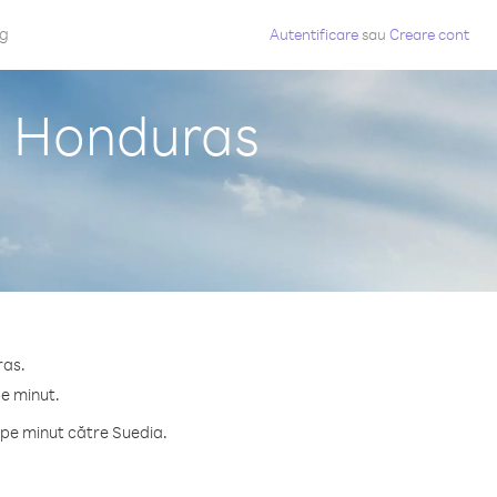
og
Autentificare
sau
Creare cont
n Honduras
ras.
pe minut.
 pe minut către Suedia.