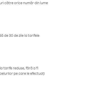
luri către orice număr din lume
 de 30 de zile la tarifele
 tarife reduse, fără a fi
elurilor pe care le efectuați