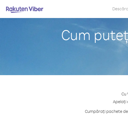
Descăr
Cum puteț
Cu 
Apelați 
Cumpărați pachete de c