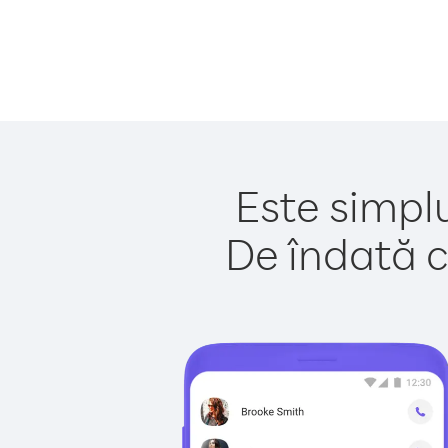
Este simplu
De îndată c