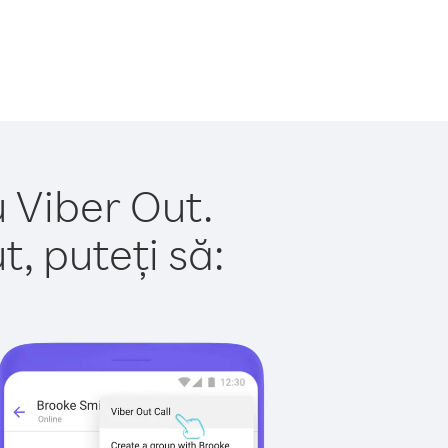
u Viber Out.
, puteți să: