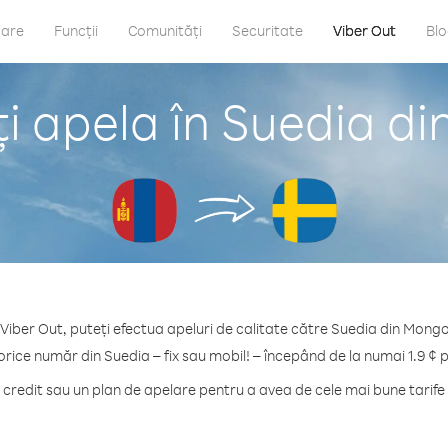
care
Funcții
Comunități
Securitate
Viber Out
Bl
i apela în Suedia di
Viber Out, puteți efectua apeluri de calitate către Suedia din Mongo
orice număr din Suedia – fix sau mobil! – începând de la numai 1.9 ¢ 
redit sau un plan de apelare pentru a avea de cele mai bune tarife