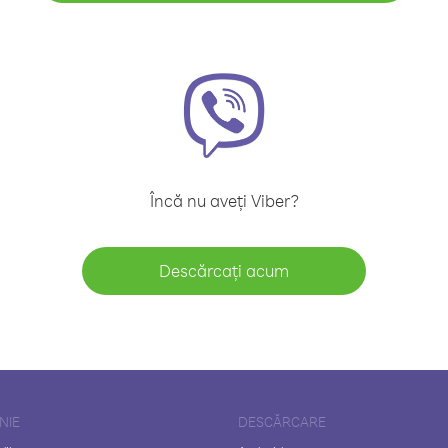
Încă nu aveți Viber?
Descărcați acum
NIE
DESCĂRCARE