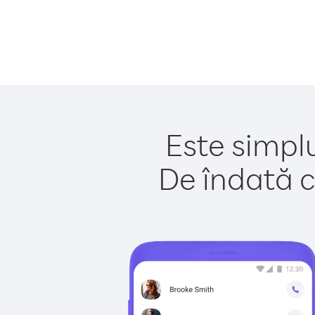
Este simplu
De îndată c