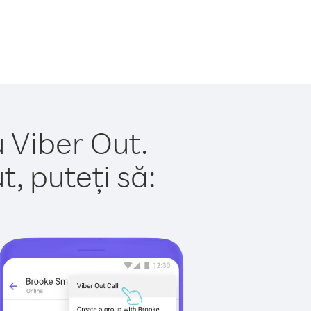
u Viber Out.
, puteți să: