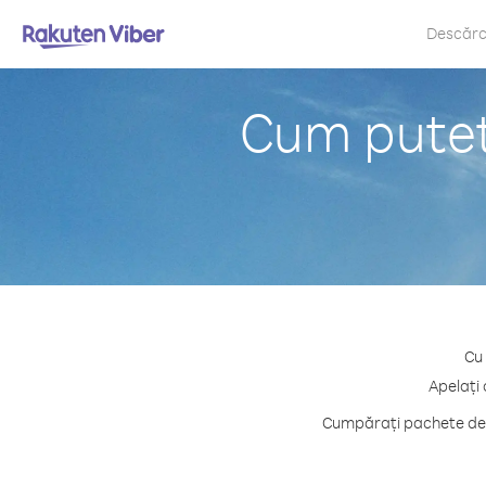
Descăr
Cum puteț
Cu 
Apelați 
Cumpărați pachete de c