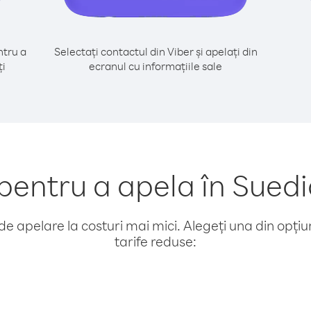
tru a
Selectați contactul din Viber și apelați din
ți
ecranul cu informațiile sale
entru a apela în Suedi
e apelare la costuri mai mici. Alegeți una din opțiuni
tarife reduse: