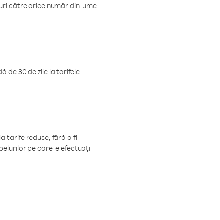
luri către orice număr din lume
 de 30 de zile la tarifele
 tarife reduse, fără a fi
elurilor pe care le efectuați