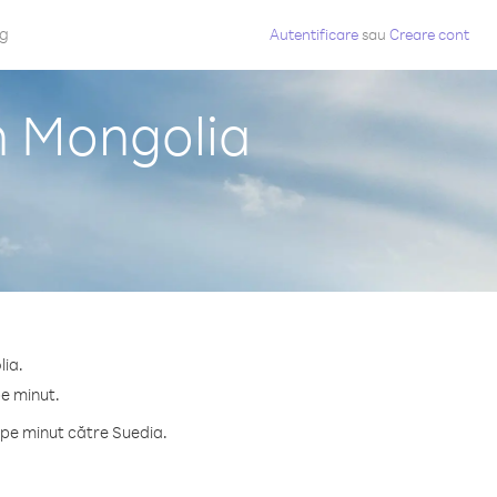
og
Autentificare
sau
Creare cont
n Mongolia
lia.
pe minut.
 pe minut către Suedia.