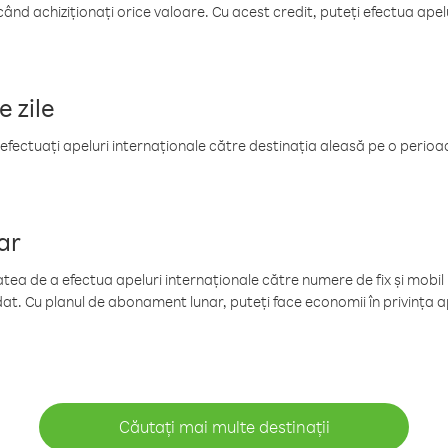
când achiziționați orice valoare. Cu acest credit, puteți efectua ape
e zile
efectuați apeluri internaționale către destinația aleasă pe o perioadă
ar
tea de a efectua apeluri internaționale către numere de fix și mobil la
at. Cu planul de abonament lunar, puteți face economii în privința ap
Căutați mai multe destinații