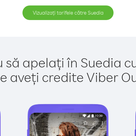
Vizualizați tarifele către Suedia
 să apelați în Suedia c
e aveți credite Viber Out