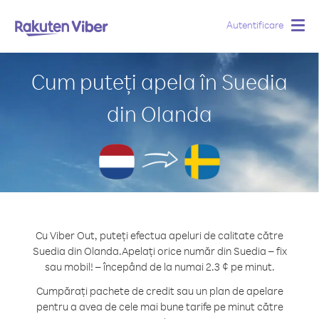
Autentificare
Togg
navig
Cum puteți apela în Suedia
din Olanda
Cu Viber Out, puteți efectua apeluri de calitate către
Suedia din Olanda.
Apelați orice număr din Suedia – fix
sau mobil! – începând de la numai 2.3 ¢ pe minut.
Cumpărați pachete de credit sau un plan de apelare
pentru a avea de cele mai bune tarife pe minut către