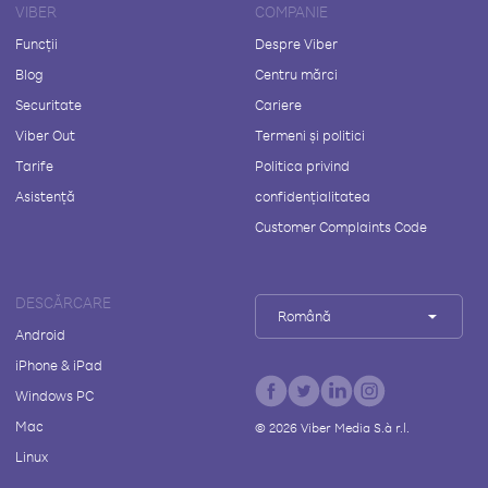
VIBER
COMPANIE
Funcții
Despre Viber
Blog
Centru mărci
Securitate
Cariere
Viber Out
Termeni și politici
Tarife
Politica privind
Asistență
confidențialitatea
Customer Complaints Code
DESCĂRCARE
Română
Android
iPhone & iPad
Windows PC
Mac
©
2026
Viber Media S.à r.l.
Linux