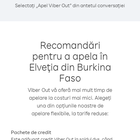
Selectați „Apel Viber Out” din antetul conversației
Recomandări
pentru a apela în
Elveţia din Burkina
Faso
Viber Out vă oferă mai mult timp de
apelare la costuri mai mici. Alegeți
una din opțiunile noastre de
apelare flexibile, la tarife reduse:
Pachete de credit
Este adăugat credit Viber Out la soldul dvs. când