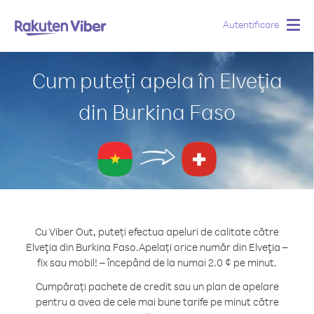
Autentificare
Togg
navig
Cum puteți apela în Elveţia
din Burkina Faso
Cu Viber Out, puteți efectua apeluri de calitate către
Elveţia din Burkina Faso.
Apelați orice număr din Elveţia –
fix sau mobil! – începând de la numai 2.0 ¢ pe minut.
Cumpărați pachete de credit sau un plan de apelare
pentru a avea de cele mai bune tarife pe minut către