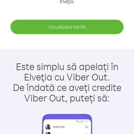
Elveţia.
Vizualizare tarife
Este simplu să apelați în
Elveţia cu Viber Out.
De îndată ce aveți credite
Viber Out, puteți să: