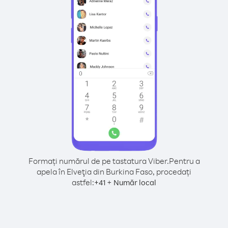
Formați numărul de pe tastatura Viber.
Pentru a
apela în Elveţia din Burkina Faso, procedați
astfel:
+
+
41
Număr local