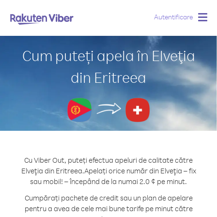
Autentificare
Togg
navig
Cum puteți apela în Elveţia
din Eritreea
Cu Viber Out, puteți efectua apeluri de calitate către
Elveţia din Eritreea.
Apelați orice număr din Elveţia – fix
sau mobil! – începând de la numai 2.0 ¢ pe minut.
Cumpărați pachete de credit sau un plan de apelare
pentru a avea de cele mai bune tarife pe minut către