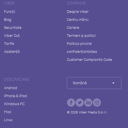
VIBER
COMPANIE
Funcții
Despre Viber
Blog
Centru mărci
Securitate
Cariere
Viber Out
Termeni și politici
Tarife
Politica privind
Asistență
confidențialitatea
Customer Complaints Code
DESCĂRCARE
Română
Android
iPhone & iPad
Windows PC
Mac
©
2026
Viber Media S.à r.l.
Linux