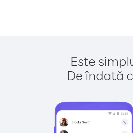
Este simplu
De îndată c