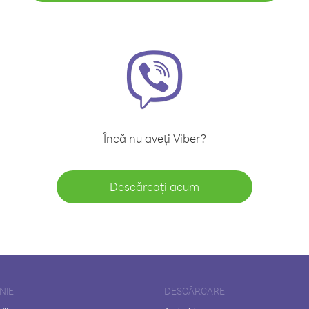
Încă nu aveți Viber?
Descărcați acum
NIE
DESCĂRCARE