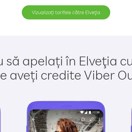
Vizualizați tarifele către Elveţia
 să apelați în Elveţia c
e aveți credite Viber Out