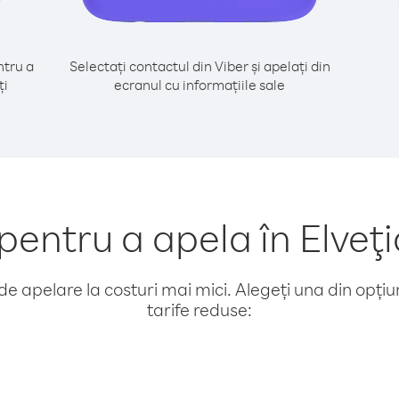
tru a
Selectați contactul din Viber și apelați din
ți
ecranul cu informațiile sale
ntru a apela în Elveţi
e apelare la costuri mai mici. Alegeți una din opțiuni
tarife reduse: