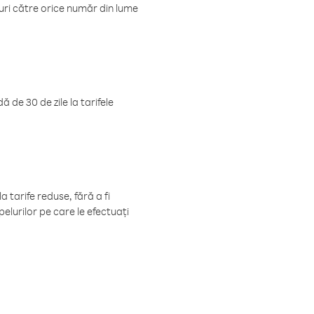
luri către orice număr din lume
 de 30 de zile la tarifele
 tarife reduse, fără a fi
elurilor pe care le efectuați