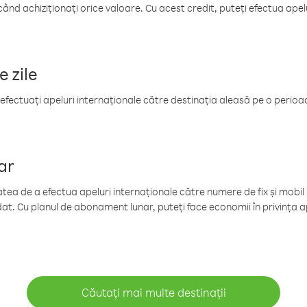
când achiziționați orice valoare. Cu acest credit, puteți efectua ape
e zile
efectuați apeluri internaționale către destinația aleasă pe o perioadă
ar
tea de a efectua apeluri internaționale către numere de fix și mobil la
at. Cu planul de abonament lunar, puteți face economii în privința ap
Căutați mai multe destinații