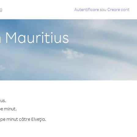
og
Autentificare
sau
Creare cont
n Mauritius
ius.
pe minut.
pe minut către Elveţia.