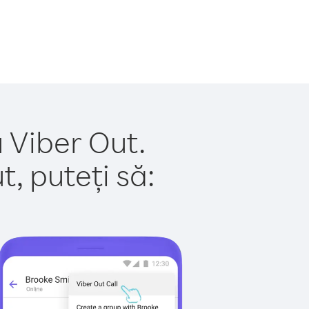
u Viber Out.
, puteți să: