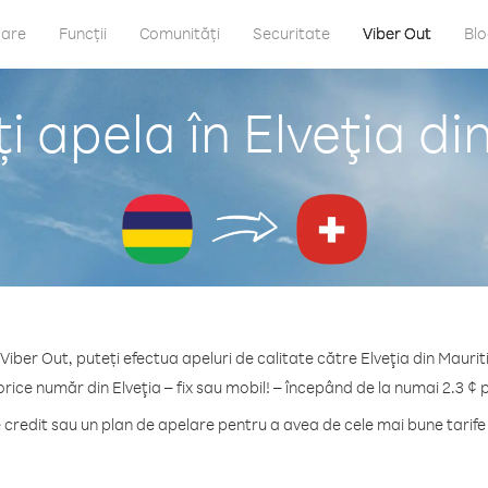
care
Funcții
Comunități
Securitate
Viber Out
Bl
 apela în Elveţia di
Viber Out, puteți efectua apeluri de calitate către Elveţia din Maurit
orice număr din Elveţia – fix sau mobil! – începând de la numai 2.3 ¢ 
redit sau un plan de apelare pentru a avea de cele mai bune tarife 