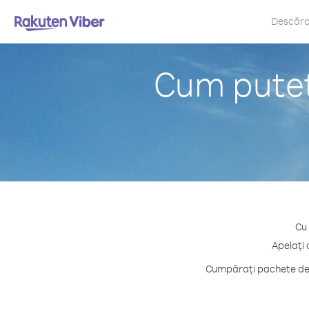
Descăr
Cum puteți
Cu 
Apelați 
Cumpărați pachete de c