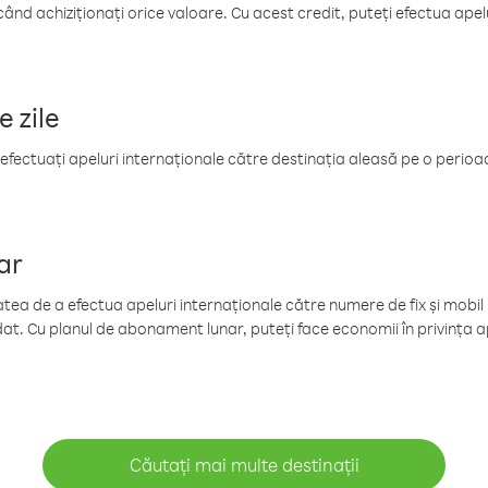
când achiziționați orice valoare. Cu acest credit, puteți efectua ape
e zile
efectuați apeluri internaționale către destinația aleasă pe o perioadă
ar
tea de a efectua apeluri internaționale către numere de fix și mobil la
at. Cu planul de abonament lunar, puteți face economii în privința ap
Căutați mai multe destinații