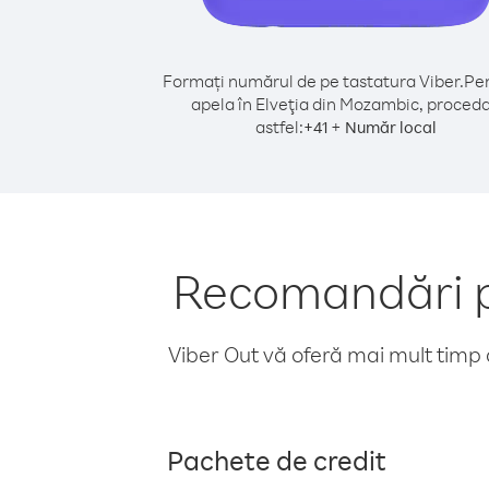
Formați numărul de pe tastatura Viber.
Pen
apela în Elveţia din Mozambic, proceda
astfel:
+
+
41
Număr local
Recomandări pe
Viber Out vă oferă mai mult timp d
Pachete de credit