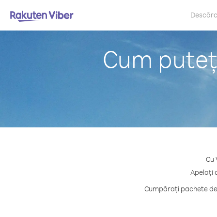
Descăr
Cum puteți
Cu 
Apelați 
Cumpărați pachete de c