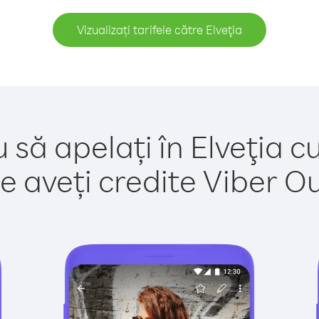
Vizualizați tarifele către Elveţia
 să apelați în Elveţia c
e aveți credite Viber Out