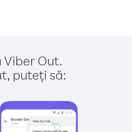
u Viber Out.
, puteți să: