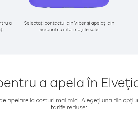
tru a
Selectați contactul din Viber și apelați din
ți
ecranul cu informațiile sale
ntru a apela în Elveţ
e apelare la costuri mai mici. Alegeți una din opțiuni
tarife reduse: