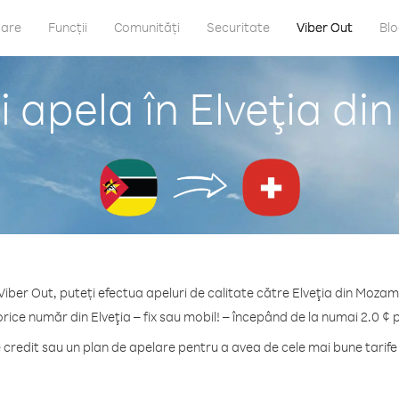
care
Funcții
Comunități
Securitate
Viber Out
Bl
 apela în Elveţia d
Viber Out, puteți efectua apeluri de calitate către Elveţia din Mozam
orice număr din Elveţia – fix sau mobil! – începând de la numai 2.0 ¢ 
redit sau un plan de apelare pentru a avea de cele mai bune tarife 