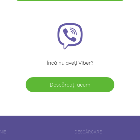
Încă nu aveți Viber?
Descărcați acum
NIE
DESCĂRCARE