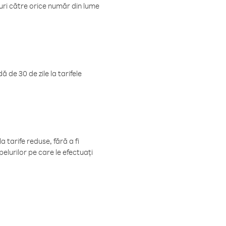
luri către orice număr din lume
 de 30 de zile la tarifele
 tarife reduse, fără a fi
elurilor pe care le efectuați