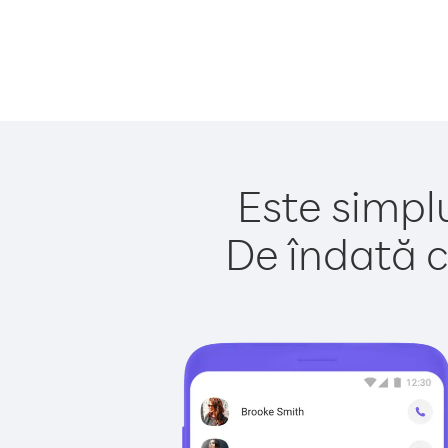
Este simplu
De îndată c