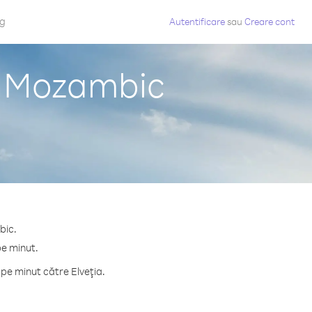
og
Autentificare
sau
Creare cont
in Mozambic
bic.
pe minut.
pe minut către Elveţia.