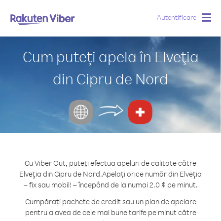
Autentificare
Togg
navig
Cum puteți apela în Elveţia
din Cipru de Nord
Cu Viber Out, puteți efectua apeluri de calitate către
Elveţia din Cipru de Nord.
Apelați orice număr din Elveţia
– fix sau mobil! – începând de la numai 2.0 ¢ pe minut.
Cumpărați pachete de credit sau un plan de apelare
pentru a avea de cele mai bune tarife pe minut către