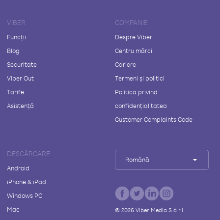
VIBER
COMPANIE
Funcții
Despre Viber
Blog
Centru mărci
Securitate
Cariere
Viber Out
Termeni și politici
Tarife
Politica privind
Asistență
confidențialitatea
Customer Complaints Code
DESCĂRCARE
Română
Android
iPhone & iPad
Windows PC
Mac
©
2026
Viber Media S.à r.l.