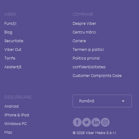
VIBER
COMPANIE
Funcții
Despre Viber
Blog
Centru mărci
Securitate
Cariere
Viber Out
Termeni și politici
Tarife
Politica privind
Asistență
confidențialitatea
Customer Complaints Code
DESCĂRCARE
Română
Android
iPhone & iPad
Windows PC
Mac
©
2026
Viber Media S.à r.l.