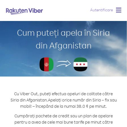
Autentificare
Togg
navig
Cum puteți apela în Siria
din Afganistan
Cu Viber Out, puteți efectua apeluri de calitate către
Siria din Afganistan.
Apelați orice număr din Siria – fix sau
mobil! – începând de la numai 38.0 ¢ pe minut.
Cumpărați pachete de credit sau un plan de apelare
pentru a avea de cele mai bune tarife pe minut către