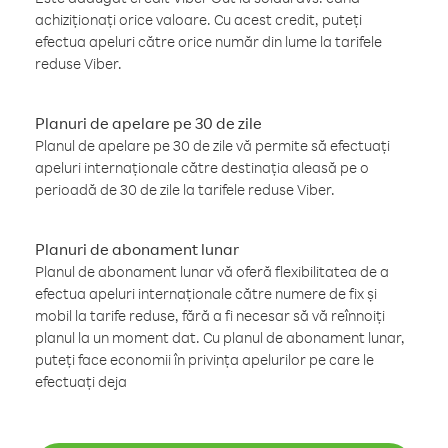
achiziționați orice valoare. Cu acest credit, puteți
efectua apeluri către orice număr din lume la tarifele
reduse Viber.
Planuri de apelare pe 30 de zile
Planul de apelare pe 30 de zile vă permite să efectuați
apeluri internaționale către destinația aleasă pe o
perioadă de 30 de zile la tarifele reduse Viber.
Planuri de abonament lunar
Planul de abonament lunar vă oferă flexibilitatea de a
efectua apeluri internaționale către numere de fix și
mobil la tarife reduse, fără a fi necesar să vă reînnoiți
planul la un moment dat. Cu planul de abonament lunar,
puteți face economii în privința apelurilor pe care le
efectuați deja