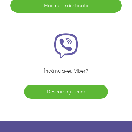
Mai multe destinații
Încă nu aveți Viber?
Descărcați acum