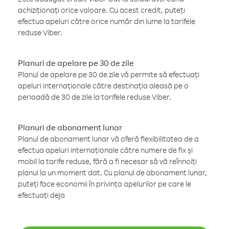
achiziționați orice valoare. Cu acest credit, puteți
efectua apeluri către orice număr din lume la tarifele
reduse Viber.
Planuri de apelare pe 30 de zile
Planul de apelare pe 30 de zile vă permite să efectuați
apeluri internaționale către destinația aleasă pe o
perioadă de 30 de zile la tarifele reduse Viber.
Planuri de abonament lunar
Planul de abonament lunar vă oferă flexibilitatea de a
efectua apeluri internaționale către numere de fix și
mobil la tarife reduse, fără a fi necesar să vă reînnoiți
planul la un moment dat. Cu planul de abonament lunar,
puteți face economii în privința apelurilor pe care le
efectuați deja