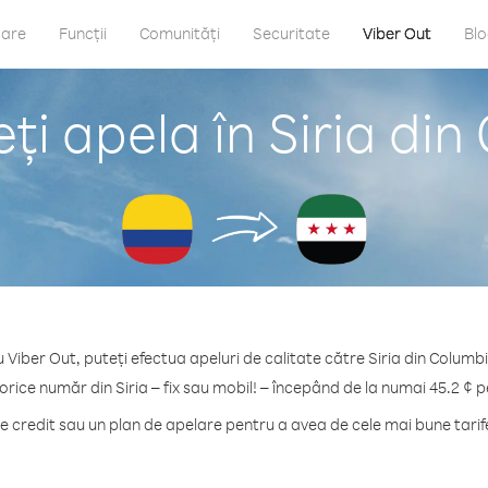
care
Funcții
Comunități
Securitate
Viber Out
Bl
i apela în Siria di
 Viber Out, puteți efectua apeluri de calitate către Siria din Columb
 orice număr din Siria – fix sau mobil! – începând de la numai 45.2 ¢ p
credit sau un plan de apelare pentru a avea de cele mai bune tarife