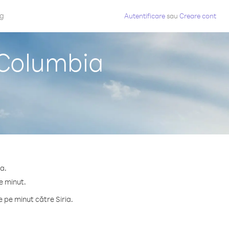
og
Autentificare
sau
Creare cont
n Columbia
ia.
e minut.
 pe minut către Siria.