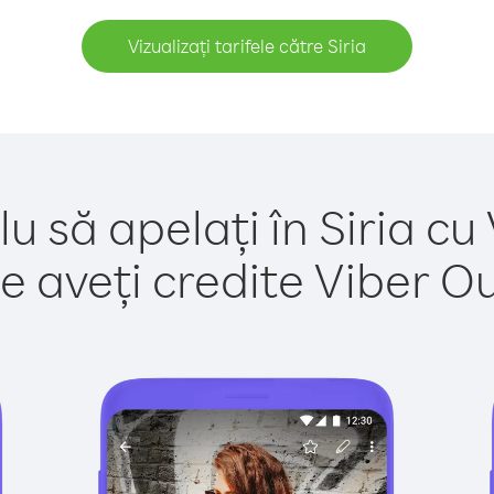
Vizualizați tarifele către Siria
u să apelați în Siria cu
e aveți credite Viber Out