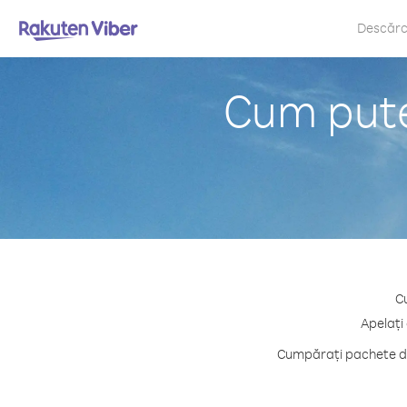
Descăr
Cum puteț
Cu
Apelați
Cumpărați pachete de 