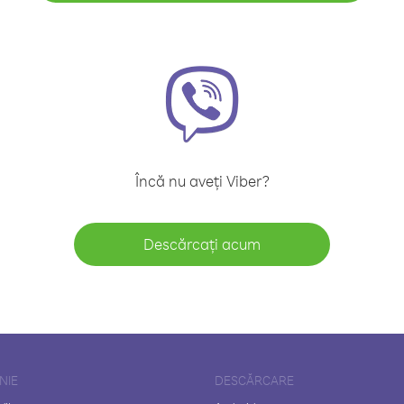
Încă nu aveți Viber?
Descărcați acum
NIE
DESCĂRCARE