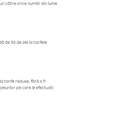
luri către orice număr din lume
 de 30 de zile la tarifele
 tarife reduse, fără a fi
elurilor pe care le efectuați