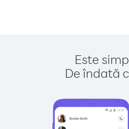
Este simpl
De îndată c