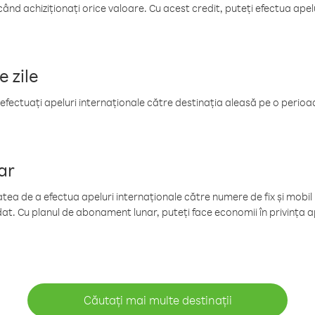
când achiziționați orice valoare. Cu acest credit, puteți efectua ape
e zile
efectuați apeluri internaționale către destinația aleasă pe o perioadă
ar
tea de a efectua apeluri internaționale către numere de fix și mobil la
at. Cu planul de abonament lunar, puteți face economii în privința ap
Căutați mai multe destinații