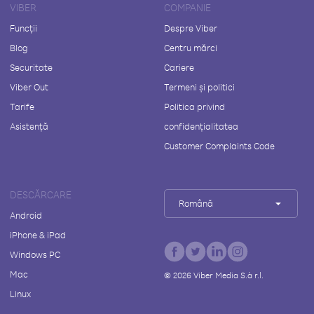
VIBER
COMPANIE
Funcții
Despre Viber
Blog
Centru mărci
Securitate
Cariere
Viber Out
Termeni și politici
Tarife
Politica privind
Asistență
confidențialitatea
Customer Complaints Code
DESCĂRCARE
Română
Android
iPhone & iPad
Windows PC
Mac
©
2026
Viber Media S.à r.l.
Linux