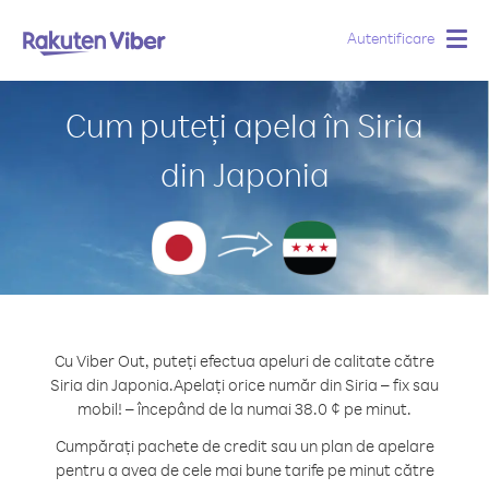
Autentificare
Togg
navig
Cum puteți apela în Siria
din Japonia
Cu Viber Out, puteți efectua apeluri de calitate către
Siria din Japonia.
Apelați orice număr din Siria – fix sau
mobil! – începând de la numai 38.0 ¢ pe minut.
Cumpărați pachete de credit sau un plan de apelare
pentru a avea de cele mai bune tarife pe minut către