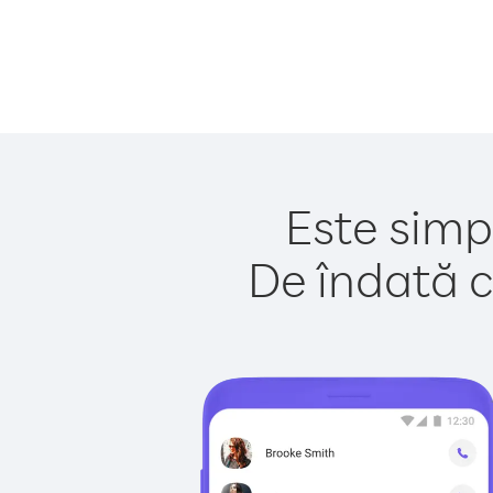
Este simpl
De îndată c