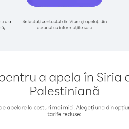
tru a
Selectați contactul din Viber și apelați din
nă,
ecranul cu informațiile sale
ntru a apela în Siria 
Palestiniană
e apelare la costuri mai mici. Alegeți una din opțiuni
tarife reduse: