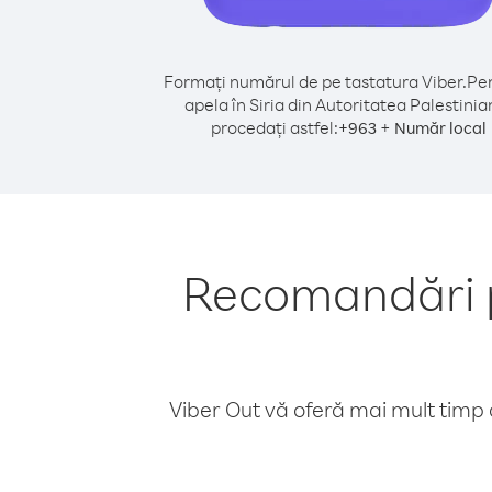
Formați numărul de pe tastatura Viber.
Pen
apela în Siria din Autoritatea Palestinia
procedați astfel:
+
+
963
Număr local
Recomandări pe
Viber Out vă oferă mai mult timp d