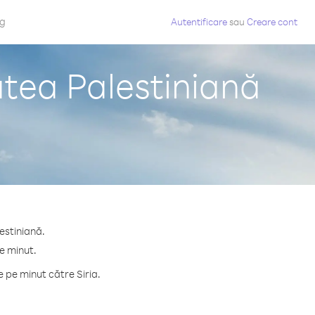
og
Autentificare
sau
Creare cont
atea Palestiniană
estiniană.
pe minut.
 pe minut către Siria.