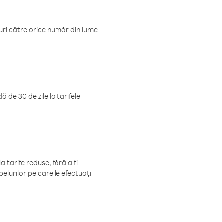
luri către orice număr din lume
 de 30 de zile la tarifele
 tarife reduse, fără a fi
elurilor pe care le efectuați