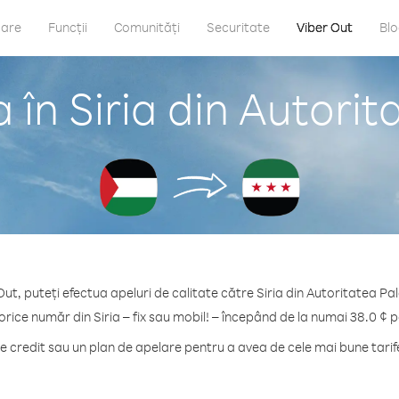
care
Funcții
Comunități
Securitate
Viber Out
Bl
 în Siria din Autorit
Out, puteți efectua apeluri de calitate către Siria din Autoritatea Pal
orice număr din Siria – fix sau mobil! – începând de la numai 38.0 ¢ 
credit sau un plan de apelare pentru a avea de cele mai bune tarife