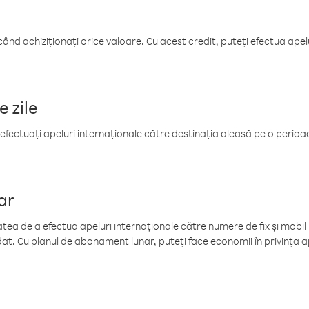
când achiziționați orice valoare. Cu acest credit, puteți efectua ape
e zile
efectuați apeluri internaționale către destinația aleasă pe o perioadă
ar
tea de a efectua apeluri internaționale către numere de fix și mobil la
at. Cu planul de abonament lunar, puteți face economii în privința ap