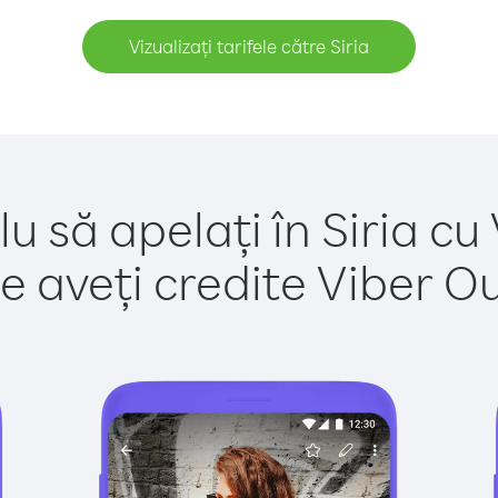
Vizualizați tarifele către Siria
u să apelați în Siria cu
e aveți credite Viber Out