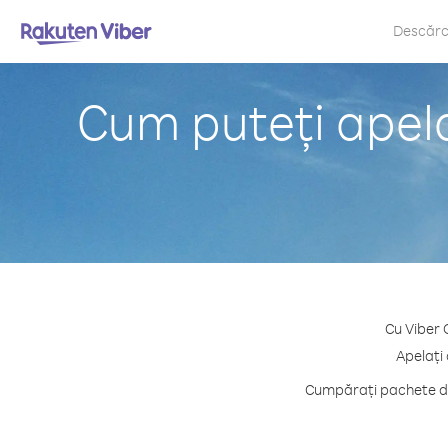
Descăr
Cum puteți apela
Cu Viber 
Apelați 
Cumpărați pachete de 