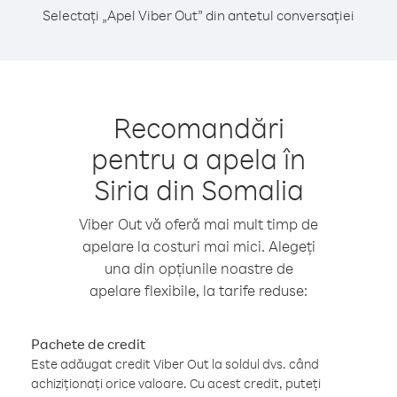
Selectați „Apel Viber Out” din antetul conversației
Recomandări
pentru a apela în
Siria din Somalia
Viber Out vă oferă mai mult timp de
apelare la costuri mai mici. Alegeți
una din opțiunile noastre de
apelare flexibile, la tarife reduse:
Pachete de credit
Este adăugat credit Viber Out la soldul dvs. când
achiziționați orice valoare. Cu acest credit, puteți