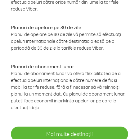
efectua apeluri către orice număr din lume la tarifele
reduse Viber.
Planuri de apelare pe 30 de zile
Planul de apelare pe 30 de zile vă permite să efectuați
apeluri internaționale către destinația aleasă pe o
perioadă de 30 de zile la tarifele reduse Viber.
Planuri de abonament lunar
Planul de abonament lunar vă oferă flexibilitatea de a
efectua apeluri internaționale către numere de fix și
mobil la tarife reduse, fără a fi necesar să vă reînnoiți
planul la un moment dat. Cu planul de abonament lunar,
puteți face economii în privința apelurilor pe care le
efectuați deja
Mai multe destinații