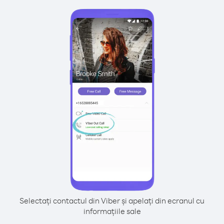
Selectați contactul din Viber și apelați din ecranul cu
informațiile sale