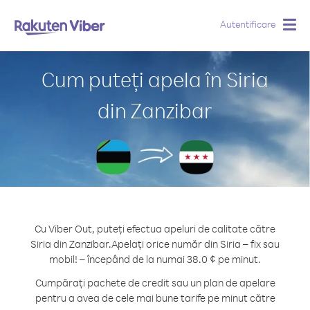
Autentificare
Togg
navig
Cum puteți apela în Siria
din Zanzibar
Cu Viber Out, puteți efectua apeluri de calitate către
Siria din Zanzibar.
Apelați orice număr din Siria – fix sau
mobil! – începând de la numai 38.0 ¢ pe minut.
Cumpărați pachete de credit sau un plan de apelare
pentru a avea de cele mai bune tarife pe minut către