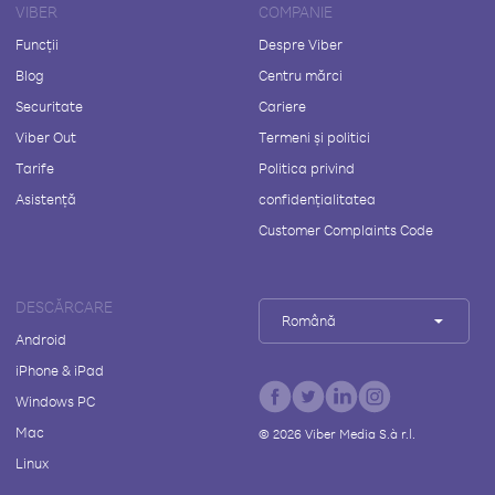
VIBER
COMPANIE
Funcții
Despre Viber
Blog
Centru mărci
Securitate
Cariere
Viber Out
Termeni și politici
Tarife
Politica privind
Asistență
confidențialitatea
Customer Complaints Code
DESCĂRCARE
Română
Android
iPhone & iPad
Windows PC
Mac
©
2026
Viber Media S.à r.l.
Linux