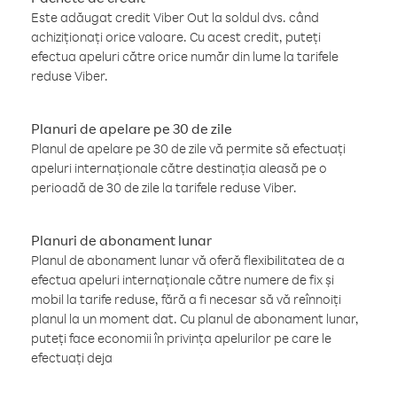
Este adăugat credit Viber Out la soldul dvs. când
achiziționați orice valoare. Cu acest credit, puteți
efectua apeluri către orice număr din lume la tarifele
reduse Viber.
Planuri de apelare pe 30 de zile
Planul de apelare pe 30 de zile vă permite să efectuați
apeluri internaționale către destinația aleasă pe o
perioadă de 30 de zile la tarifele reduse Viber.
Planuri de abonament lunar
Planul de abonament lunar vă oferă flexibilitatea de a
efectua apeluri internaționale către numere de fix și
mobil la tarife reduse, fără a fi necesar să vă reînnoiți
planul la un moment dat. Cu planul de abonament lunar,
puteți face economii în privința apelurilor pe care le
efectuați deja