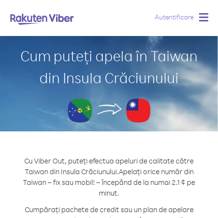
Autentificare
Togg
navig
Cum puteți apela în Taiwan
din Insula Crăciunului
Cu Viber Out, puteți efectua apeluri de calitate către
Taiwan din Insula Crăciunului.
Apelați orice număr din
Taiwan – fix sau mobil! – începând de la numai 2.1 ¢ pe
minut.
Cumpărați pachete de credit sau un plan de apelare