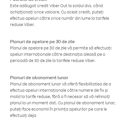
Este adăugat credit Viber Out la soldul dvs. când
achiziționați orice valoare. Cu acest credit, puteți
efectua apeluri către orice număr din lume la tarifele
reduse Viber.
Planuri de apelare pe 30 de zile
Planul de apelare pe 30 de zile vă permite să efectuați
apeluri internaționale către destinația aleasă pe o
perioadă de 30 de zile la tarifele reduse Viber.
Planuri de abonament lunar
Planul de abonament lunar vă oferă flexibilitatea de a
efectua apeluri internaționale către numere de fix și
mobil la tarife reduse, fără a fi necesar să vă reînnoiți
planul la un moment dat. Cu planul de abonament lunar,
puteți face economii în privința apelurilor pe care le
efectuați deja