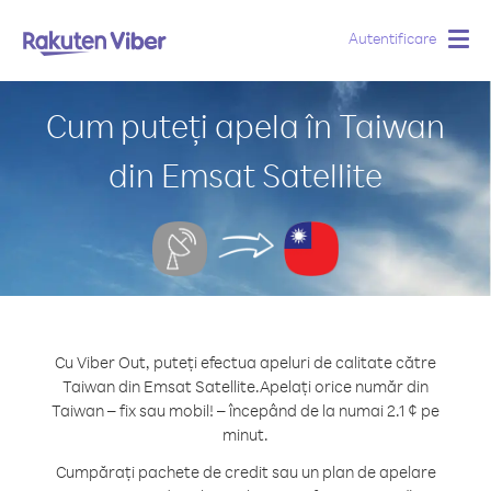
Autentificare
Togg
navig
Cum puteți apela în Taiwan
din Emsat Satellite
Cu Viber Out, puteți efectua apeluri de calitate către
Taiwan din Emsat Satellite.
Apelați orice număr din
Taiwan – fix sau mobil! – începând de la numai 2.1 ¢ pe
minut.
Cumpărați pachete de credit sau un plan de apelare