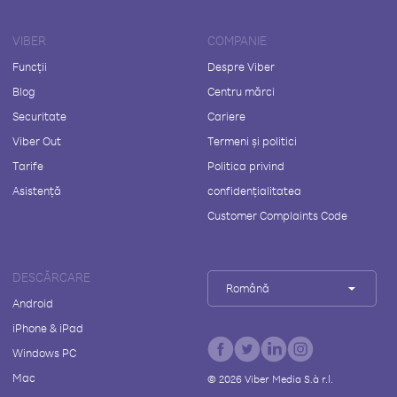
VIBER
COMPANIE
Funcții
Despre Viber
Blog
Centru mărci
Securitate
Cariere
Viber Out
Termeni și politici
Tarife
Politica privind
Asistență
confidențialitatea
Customer Complaints Code
DESCĂRCARE
Română
Android
iPhone & iPad
Windows PC
Mac
©
2026
Viber Media S.à r.l.