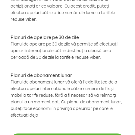
achiziționați orice valoare. Cu acest credit, puteți
efectua apeluri către orice număr din lume la tarifele
reduse Viber.
Planuri de apelare pe 30 de zile
Planul de apelare pe 30 de zile vă permite să efectuați
apeluri internaționale către destinația aleasă pe o
perioadă de 30 de zile la tarifele reduse Viber.
Planuri de abonament lunar
Planul de abonament lunar vă oferă flexibilitatea de a
efectua apeluri internaționale către numere de fix și
mobil la tarife reduse, fără a fi necesar să vă reînnoiți
planul la un moment dat. Cu planul de abonament lunar,
puteți face economii în privința apelurilor pe care le
efectuați deja