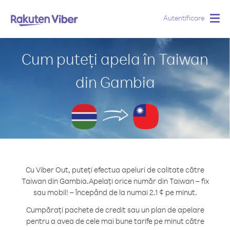
Autentificare
Togg
navig
Cum puteți apela în Taiwan
din Gambia
Cu Viber Out, puteți efectua apeluri de calitate către
Taiwan din Gambia.
Apelați orice număr din Taiwan – fix
sau mobil! – începând de la numai 2.1 ¢ pe minut.
Cumpărați pachete de credit sau un plan de apelare
pentru a avea de cele mai bune tarife pe minut către