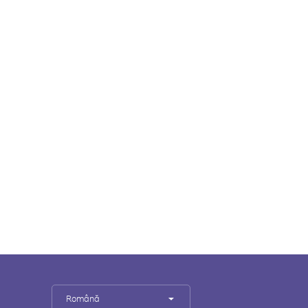
Română