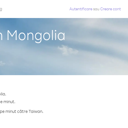
og
Autentificare
sau
Creare cont
n Mongolia
lia.
pe minut.
 pe minut către Taiwan.