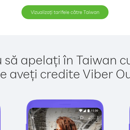
Vizualizați tarifele către Taiwan
 să apelați în Taiwan c
e aveți credite Viber Out