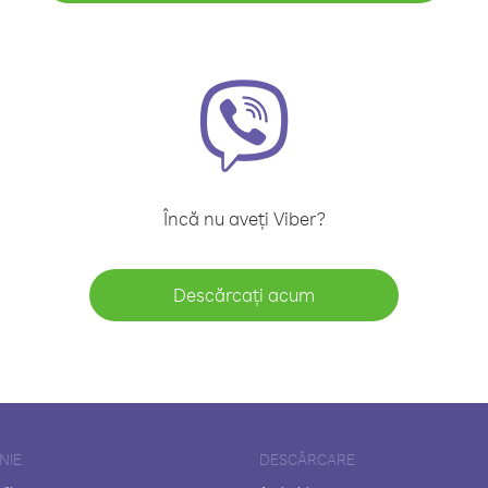
Încă nu aveți Viber?
Descărcați acum
NIE
DESCĂRCARE