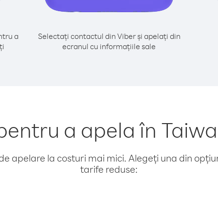
tru a
Selectați contactul din Viber și apelați din
ți
ecranul cu informațiile sale
entru a apela în Taiwa
e apelare la costuri mai mici. Alegeți una din opțiuni
tarife reduse: