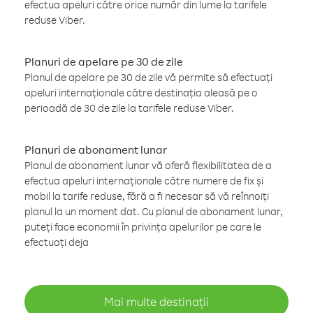
efectua apeluri către orice număr din lume la tarifele
reduse Viber.
Planuri de apelare pe 30 de zile
Planul de apelare pe 30 de zile vă permite să efectuați
apeluri internaționale către destinația aleasă pe o
perioadă de 30 de zile la tarifele reduse Viber.
Planuri de abonament lunar
Planul de abonament lunar vă oferă flexibilitatea de a
efectua apeluri internaționale către numere de fix și
mobil la tarife reduse, fără a fi necesar să vă reînnoiți
planul la un moment dat. Cu planul de abonament lunar,
puteți face economii în privința apelurilor pe care le
efectuați deja
Mai multe destinații