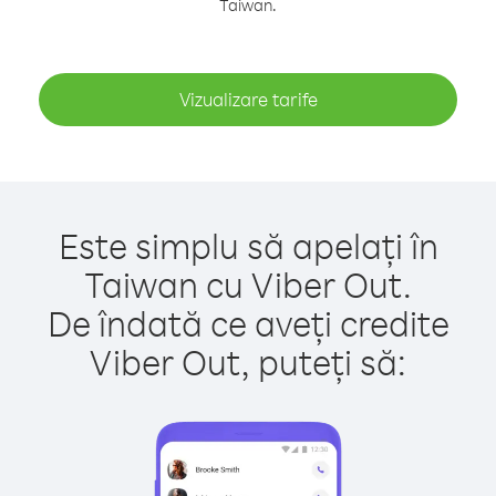
Taiwan.
Vizualizare tarife
Este simplu să apelați în
Taiwan cu Viber Out.
De îndată ce aveți credite
Viber Out, puteți să: