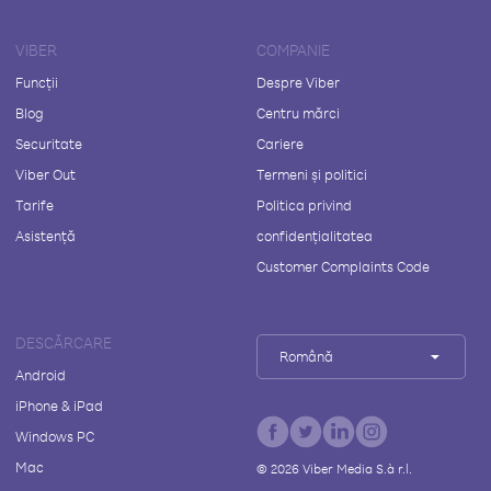
VIBER
COMPANIE
Funcții
Despre Viber
Blog
Centru mărci
Securitate
Cariere
Viber Out
Termeni și politici
Tarife
Politica privind
Asistență
confidențialitatea
Customer Complaints Code
DESCĂRCARE
Română
Android
iPhone & iPad
Windows PC
Mac
©
2026
Viber Media S.à r.l.