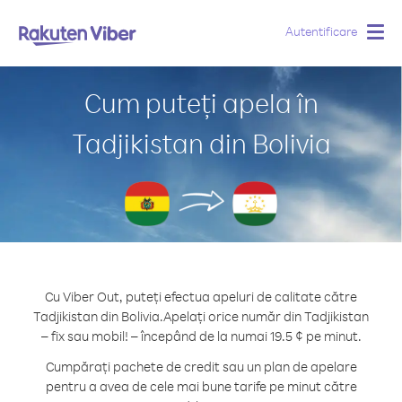
Autentificare
Togg
navig
Cum puteți apela în
Tadjikistan din Bolivia
Cu Viber Out, puteți efectua apeluri de calitate către
Tadjikistan din Bolivia.
Apelați orice număr din Tadjikistan
– fix sau mobil! – începând de la numai 19.5 ¢ pe minut.
Cumpărați pachete de credit sau un plan de apelare
pentru a avea de cele mai bune tarife pe minut către