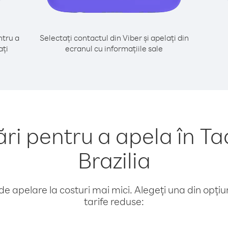
tru a
Selectați contactul din Viber și apelați din
ați
ecranul cu informațiile sale
 pentru a apela în Tad
Brazilia
e apelare la costuri mai mici. Alegeți una din opțiuni
tarife reduse: