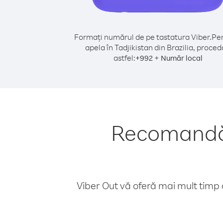
Formați numărul de pe tastatura Viber.
Pen
apela în Tadjikistan din Brazilia, proced
astfel:
+
+
992
Număr local
Recomandări
Viber Out vă oferă mai mult timp d