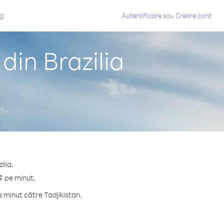
og
Autentificare
sau
Creare cont
din Brazilia
ilia.
 ¢ pe minut.
 minut către Tadjikistan.