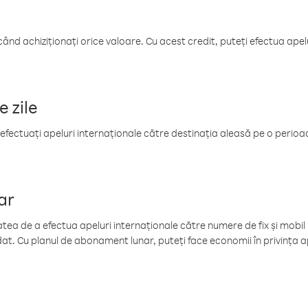
când achiziționați orice valoare. Cu acest credit, puteți efectua ape
e zile
efectuați apeluri internaționale către destinația aleasă pe o perioadă
ar
tea de a efectua apeluri internaționale către numere de fix și mobil la
at. Cu planul de abonament lunar, puteți face economii în privința ap