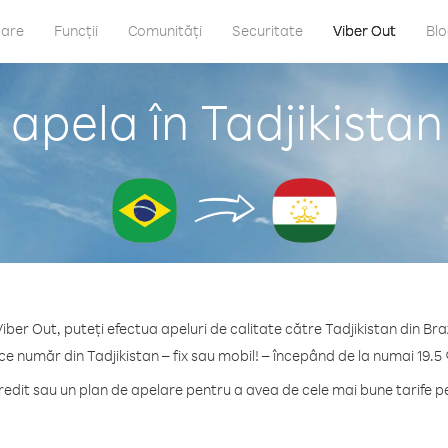
care
Funcții
Comunități
Securitate
Viber Out
Bl
apela în Tadjikistan 
iber Out, puteți efectua apeluri de calitate către Tadjikistan din Braz
ce număr din Tadjikistan – fix sau mobil! – începând de la numai 19.5
dit sau un plan de apelare pentru a avea de cele mai bune tarife pe