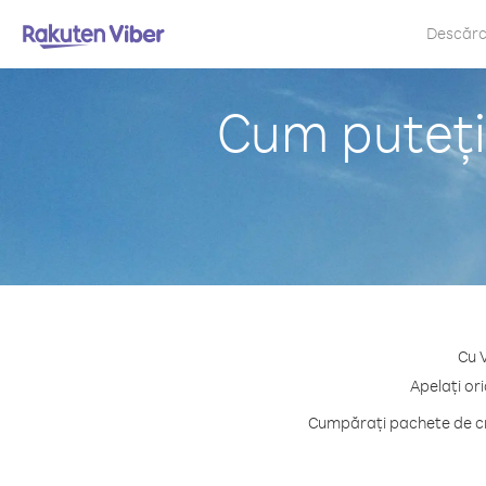
Descăr
Cum puteți 
Cu V
Apelați ori
Cumpărați pachete de cre