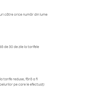
luri către orice număr din lume
 de 30 de zile la tarifele
 tarife reduse, fără a fi
elurilor pe care le efectuați