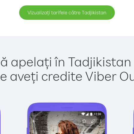
Vizualizați tarifele către Tadjikistan
ă apelați în Tadjikistan
e aveți credite Viber Out