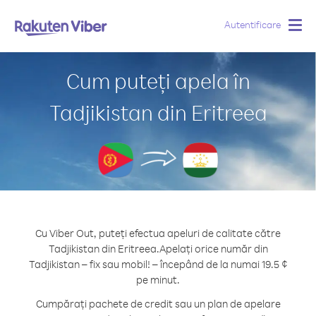
Autentificare
Togg
navig
Cum puteți apela în
Tadjikistan din Eritreea
Cu Viber Out, puteți efectua apeluri de calitate către
Tadjikistan din Eritreea.
Apelați orice număr din
Tadjikistan – fix sau mobil! – începând de la numai 19.5 ¢
pe minut.
Cumpărați pachete de credit sau un plan de apelare