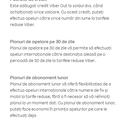
Este adăugat credit Viber Out la soldul dvs. când
achiziționați orice valoare. Cu acest credit, puteți
efectua apeluri către orice număr din lume la tarifele
reduse Viber.
Planuri de apelare pe 30 de zile
Planul de apelare pe 30 de zile vă permite să efectuați
apeluri internaționale către destinația aleasă pe o
perioadă de 30 de zile la tarifele reduse Viber.
Planuri de abonament lunar
Planul de abonament lunar vă oferă flexibilitatea de a
efectua apeluri internaționale către numere de fix și
mobil la tarife reduse, fără a fi necesar să vă reînnoiți
planul la un moment dat. Cu planul de abonament lunar,
puteți face economii în privința apelurilor pe care le
efectuați deja